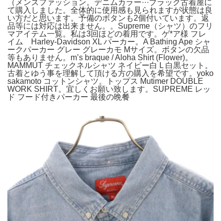
（メンズファッション。デニムカラー···ブラック古着屋に
て購入しました。全体的に使用感も見られますが状態は良
い方だと思います。予備のボタンも2個付いています。返
品等には対応は出来ません。。Supreme（シャツ）のフリ
マアイテム一覧。私は3回ほどの着用です。ゲ*ア様 フレ
イム Harley-Davidson XL パーカー。A Bathing Ape シャ
ークパーカー グレー グレーカモ Mサイズ。ボタンの欠品
等もありません。m’s braque / Aloha Shirt (Flower)。
MAMMUT チェックネルシャツ ネイビー白 L 白黒セット。
古着とゆう事を理解して頂ける方の購入を希望です。yoko
sakamoto コットンシャツ。トップス Mutimer DOUBLE
WORK SHIRT。宜しくお願い致します。SUPREME レッ
ド フード付きパーカー 最後の晩餐