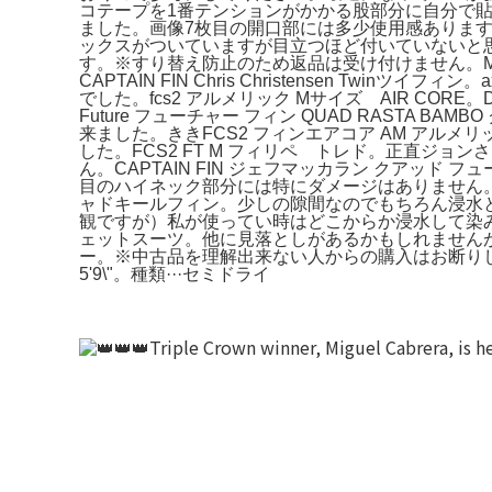
コテープを1番テンションがかかる股部分に自分で貼
ました。画像7枚目の開口部には多少使用感ありま
ックスがついていますが目立つほど付いていないと
す。※すり替え防止のため返品は受け付けません。MIGGY IS BA
CAPTAIN FIN Chris Christensen T
でした。fcs2 アルメリック Mサイズ AIR CORE
Future フューチャー フィン QUAD RAST
来ました。ききFCS2 フィンエアコア AM アルメ
した。FCS2 FT M フィリペ トレド。正直ジョン
ん。CAPTAIN FIN ジェフマッカラン クアッ
目のハイネック部分には特にダメージはありません。
ャドキールフィン。少しの隙間なのでもちろん浸水とか
観ですが）私が使ってい時はどこからか浸水して染みるとい
ェットスーツ。他に見落としがあるかもしれませんが、現
ー。※中古品を理解出来ない人からの購入はお断りします。Robe
5'9\"。種類···セミドライ