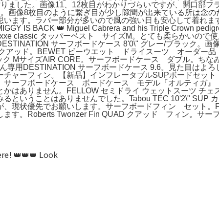
りました。画像11、12枚目がわかりづらいですが、開口部フ
す。画像8枚目のように繋ぎ目が少し隙間が出来ている所は念の
思います。ラバー部分が多いので風の強い日も安心して着れま
CK 👑 Miguel Cabrera and his Triple Crown
winツイフィン。axxe classic タッパーベスト サイズM。とて
。DESTINATION サーフボードケース 8'0\" グレー/ブラ
A BAMBO クアッド。BEWET ビーウエット ドライスーツ オ
リック MサイズAIR CORE。サーフボードケース ダブル。
さん専用DESTINATION サーフボードケース 9.6。見た
ド フューチャーフィン。【新品】インフレータブルSUPボードセ
サーフボードケース ボードケース モデル『オルティガ』 お
はありません。FELLOW セミドライ ウェットスーツ チ
うことはありませんでした。Tabou TEC 10'2\" SU
状優先でお願いします。サーフボードフィン セット。FCS 2 M
rts Twonzer Fin QUAD クアッド フィン。サーフィン・ボデ