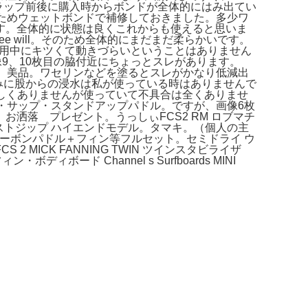
ラップ前後に購入時からボンドが全体的にはみ出てい
ためウェットボンドで補修しておきました。多少ワ
す。全体的に状態は良くこれからも使えると思いま
 pedigree will。そのため全体的にまだまだ柔らかいです。
も柔らかいので使用中にキツくて動きづらいということはありません
ック。画像9、10枚目の脇付近にちょっとスレがあります。
ーダー品 美品。ワセリンなどを塗るとスレがかなり低減出
ちなみに股からの浸水は私が使っている時はありませんで
目はよろしくありませんが使っていて不具合は全くありませ
ット・サップ・スタンドアップパドル。ですが、画像6枚
洒落 プレゼント。うっしぃFCS2 RM ロブマチ
ェストジップ ハイエンドモデル。タマキ。（個人の主
P カーボンパドル＋フィン等フルセット。セミドライ ウ
ICK FANNING TWIN ツインスタビライザ
ィボード Channel s Surfboards MINI