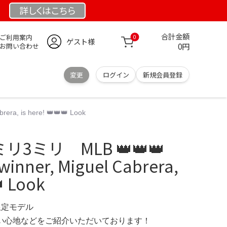
詳しくは
こちら
合計金額
ご利用案内
0
ゲスト様
0円
お問い合わせ
変更
ログイン
新規会員登録
a, is here! 👑👑👑 Look
リ3ミリ MLB 👑👑👑
winner, Miguel Cabrera,
👑 Look
 限定モデル
の使い心地などをご紹介いただいております！