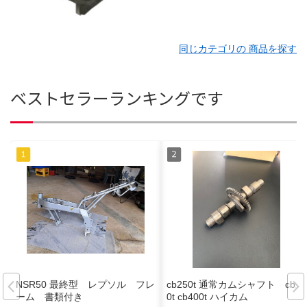
同じカテゴリの 商品を探す
ベストセラーランキングです
NSR50 最終型 レプソル フレ
cb250t 通常カムシャフト cb25
ーム 書類付き
0t cb400t ハイカム