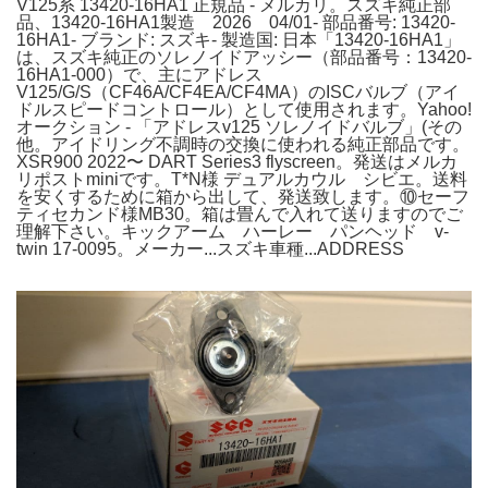
V125系 13420-16HA1 正規品 - メルカリ。スズキ純正部
品、13420-16HA1製造 2026 04/01- 部品番号: 13420-
16HA1- ブランド: スズキ- 製造国: 日本「13420-16HA1」
は、スズキ純正のソレノイドアッシー（部品番号：13420-
16HA1-000）で、主にアドレス
V125/G/S（CF46A/CF4EA/CF4MA）のISCバルブ（アイ
ドルスピードコントロール）として使用されます。Yahoo!
オークション - 「アドレスv125 ソレノイドバルブ」(その
他。アイドリング不調時の交換に使われる純正部品です。
XSR900 2022〜 DART Series3 flyscreen。発送はメルカ
リポストminiです。T*N様 デュアルカウル シビエ。送料
を安くするために箱から出して、発送致します。⑩セーフ
ティセカンド様MB30。箱は畳んで入れて送りますのでご
理解下さい。キックアーム ハーレー パンヘッド v-
twin 17-0095。メーカー...スズキ車種...ADDRESS