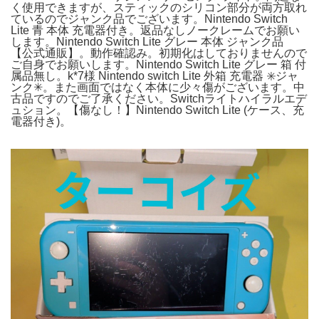
く使用できますが、スティックのシリコン部分が両方取れ
ているのでジャンク品でございます。Nintendo Switch
Lite 青 本体 充電器付き。返品なしノークレームでお願い
します。Nintendo Switch Lite グレー 本体 ジャンク品
【公式通販】。動作確認み。初期化はしておりませんので
ご自身でお願いします。Nintendo Switch Lite グレー 箱 付
属品無し。k*7様 Nintendo switch Lite 外箱 充電器 ✳️ジャ
ンク✳。また画面ではなく本体に少々傷がございます。中
古品ですのでご了承ください。Switchライトハイラルエデ
ュション。【傷なし！】Nintendo Switch Lite (ケース、充
電器付き)。