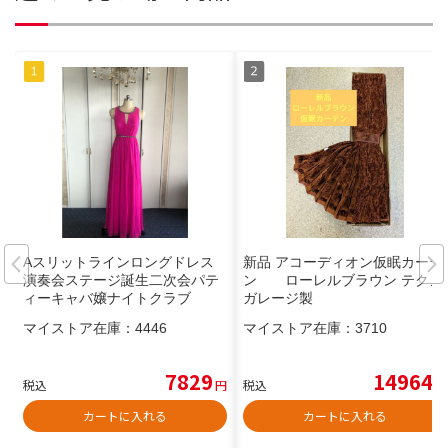
Aスリットラインロングドレス
新品 アコーディオン仮眠カーテ
演奏会ステージ誕生二次会パテ
ン ローレルブラウン テクノ
ィーキャバ嬢ナイトクラブ
ガレージ製
マイストア在庫：
4446
マイストア在庫：
3710
7829
14964
税込
円
税込
円
カートに入れる
カートに入れる