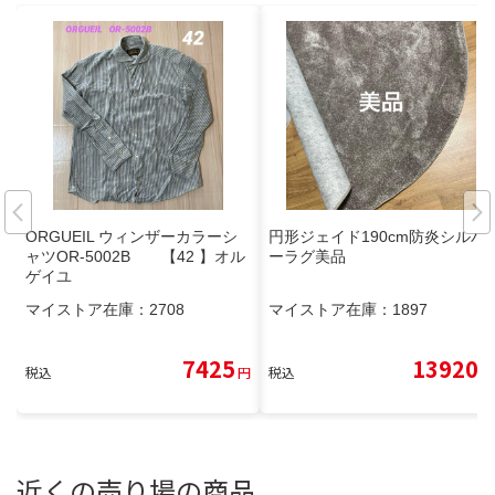
ORGUEIL ウィンザーカラーシ
円形ジェイド190cm防炎シルバ
ャツOR-5002B 【42 】オル
ーラグ美品
ゲイユ
マイストア在庫：
2708
マイストア在庫：
1897
7425
13920
税込
円
税込
円
近くの売り場の商品