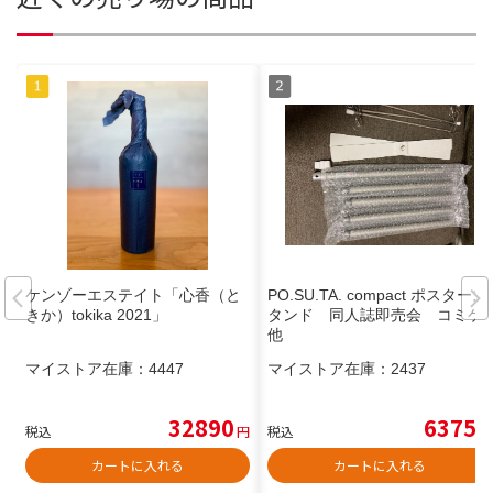
ケンゾーエステイト「心香（と
PO.SU.TA. compact ポスタース
きか）tokika 2021」
タンド 同人誌即売会 コミケ
他
マイストア在庫：
4447
マイストア在庫：
2437
32890
6375
税込
円
税込
円
カートに入れる
カートに入れる