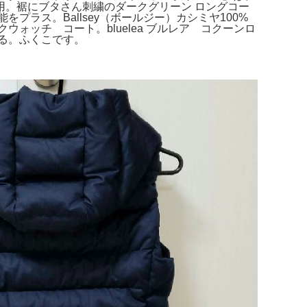
。裾にブタさん刺繍のダークグリーン ロングコー
能をプラス。Ballsey（ボールジー）カシミヤ100%
ッチ コート。bluelea ブルレア コクーンロ
る。ふくこです。