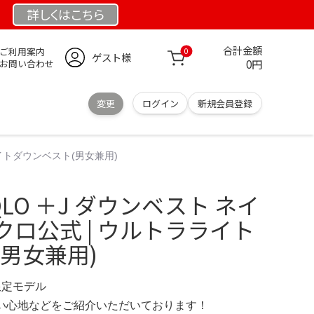
詳しくは
こちら
合計金額
ご利用案内
0
ゲスト様
0円
お問い合わせ
変更
ログイン
新規会員登録
ライトダウンベスト(男女兼用)
LO ＋J ダウンベスト ネイ
クロ公式 | ウルトラライト
男女兼用)
 限定モデル
の使い心地などをご紹介いただいております！