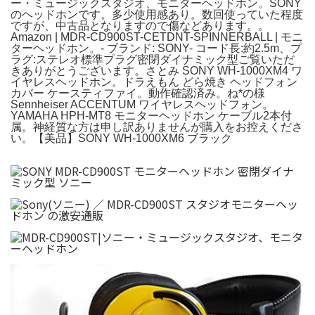
ー・ミュージックスタジオ、モニターヘッドホン。SONY
のヘッドホンです。多少使用感あり。数回使っていた程度
ですが、中古品となりますので傷などあります。。
Amazon | MDR-CD900ST-CETDNT-SPINNERBALL | モニ
ターヘッドホン。- ブランド: SONY- コード長:約2.5m、プ
ラグ:ステレオ標準プラグ密閉ダイナミック型ご覧いただ
きありがとうございます。さとみ SONY WH-1000XM4 ワ
イヤレスヘッドホン。ドラえもん どら焼き ヘッドフォン
カバー ケースティファイ。動作確認済み。ね*の様
Sennheiser ACCENTUM ワイヤレスヘッドフォン。
YAMAHA HPH-MT8 モニターヘッドホン ケーブル2本付
属。神経質な方は申し訳ありませんが購入をお控えくださ
い。【美品】SONY WH-1000XM6 ブラック