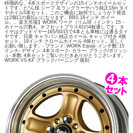
特徴的な、4本スポークデザインの15インチホイールセッ
トです。た*ん様 ジープ JLラングラーサハラ純正18in タイ
ヤホイル5本セット。このご機会に如何でしょうか？発送
は2個口の着払いになります。BBS 18インチ ホイー
ル。。楽天市場】WORK ワーク（リム径（インチ）15・
ホイール穴数4。オフセットプラス42の4枚通しです。タ
イヤはグッドイヤー165/50/15で4本とも車検には通るタイ
ヤです。日産 キャラバン 純正ホイール キャップ付き 4個
セット。19インチ クロームホイール 4個セット。宜しく
お願い致します。- ブランド: WORK Equip- インチ数: 15
インチ- デザイン: 4本スポーク- カラー: ブラック/ポリッシ
ュ- 本数: 4本セットご覧いただきありがとうございます。
WORK VS-KF ブラックバーニング 復刻