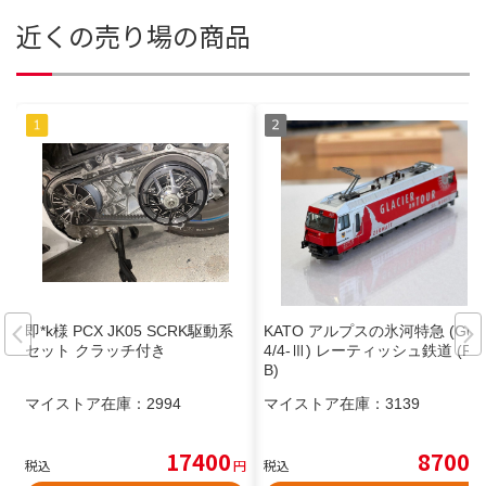
近くの売り場の商品
即*k様 PCX JK05 SCRK駆動系
KATO アルプスの氷河特急 (Ge
セット クラッチ付き
4/4-Ⅲ) レーティッシュ鉄道 (Rh
B)
マイストア在庫：
2994
マイストア在庫：
3139
17400
8700
税込
円
税込
円