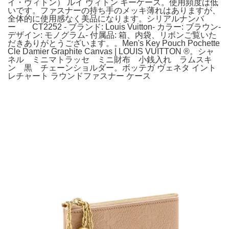
イ・ヴィトン） ルイ ヴィトン キーケース。使用頻度は低
いです。ファスナーの持ち手のメッキ薄れはありますが、
全体的に使用感なく美品になります。シリアルナンバ
ー CT2252 - ブランド: Louis Vuitton- カラー: ブラウン-
デザイン: モノグラム- 付属品: 箱、内袋、リボンご覧いた
だきありがとうございます。。Men's Key Pouch Pochette
Cle Damier Graphite Canvas | LOUIS VUITTON ®。シャ
ネル ミニマトラッセ ミニ財布 小銭入れ ラムスキ
ン 黒 チェーンショルダー。ボッテガ ヴェネタ イント
レチャート ラウンドファスナー ケース