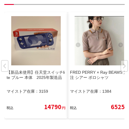
【新品未使用】任天堂スイッチli
FRED PERRY × Ray BEAMS 別
te ブルー 本体 2025年製造品
注 シアー ポロシャツ
マイストア在庫：
3159
マイストア在庫：
1384
14790
6525
税込
円
税込
円