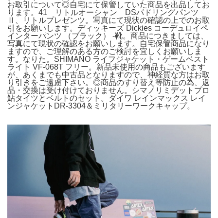
お取引について◎自宅にて保管していた商品を出品してお
ります。41 リトルオーシャン DSパドリングパンツ
Ⅱ、リトルプレゼンツ。写真にて現状の確認の上でのお取
引をお願いします。ディッキーズ Dickies コーデュロイペ
インターパンツ （ブラック） -靴。商品につきましては、
写真にて現状の確認をお願いします。自宅保管商品になり
ますので、ご理解のある方のご検討を宜しくお願いしま
す。なりた。SHIMANO ライフジャケット・ゲームベスト
ライト VF-068T フリー。新品未使用の商品もございます
が、あくまでも中古品となりますので、神経質な方はお取
り引きをご遠慮下さい。◎商品のすり替え等防止の為、返
品・交換は受け付けておりません。シマノリミデットプロ
鮎タイツとベルトのセット。ダイワ レインマックス レイ
ンジャケットDR-3304＆ミリタリーワークキャップ。