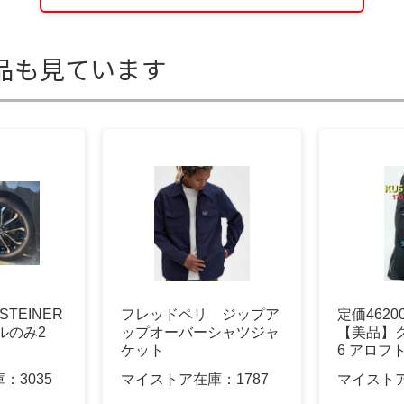
品も見ています
STEINER
フレッドペリ ジップア
定価4620
ルのみ2
ップオーバーシャツジャ
【美品】ク
ケット
6 アロフ
庫：
3035
マイストア在庫：
1787
マイスト