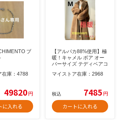
HIMENTO ブ
【アルパカ88%使用】極
ト
暖！キャメル ボア オー
バーサイズ テディベアコ
ート
ア在庫：
4788
マイストア在庫：
2968
49820
7485
円
円
税込
トに入れる
カートに入れる