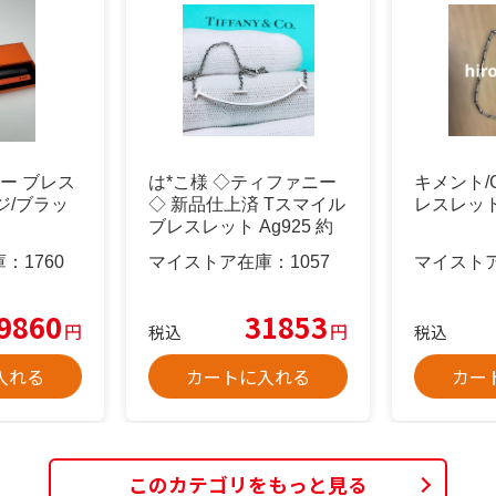
ザー ブレス
は*こ様 ◇ティファニー
キメント/C
ジ/ブラッ
◇ 新品仕上済 Tスマイル
レスレッ
ブレスレット Ag925 約
庫：
1760
マイストア在庫：
1057
マイスト
9860
31853
円
円
税込
税込
入れる
カートに入れる
カー
このカテゴリをもっと見る