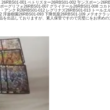
26RBS01-001 ペトリスター26RBS01-002 サンスポーン26RB
06 ポーグリフォ26RBS01-007 グライテール26RBS01-008 コカ
アンク R26RBS01-012 レグリナズ26RBS01-013 トールエル 
92 浮遊樹園26RBS01-093 下降気龍26RBS01-109 メテオクラッ
用品を出品しておりますが、素人保管ですので完璧にをお求めの方