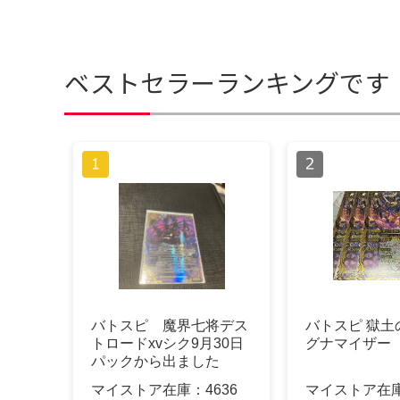
ベストセラーランキングです
バトスピ 魔界七将デス
バトスピ 獄土
トロードxvシク9月30日
グナマイザー
パックから出ました
マイストア在庫：
4636
マイストア在