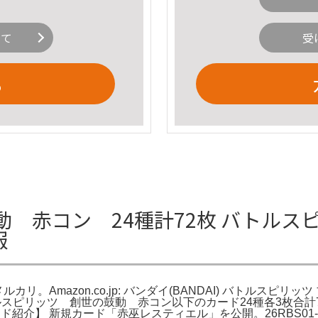
いて
受
る
赤コン 24種計72枚 バトルスピリ
報
メルカリ。Amazon.co.jp: バンダイ(BANDAI) バトル
スピリッツ 創世の鼓動 赤コン以下のカード24種各3枚合計72枚
ド紹介】 新規カード「赤巫レスティエル」を公開。26RBS01-X01