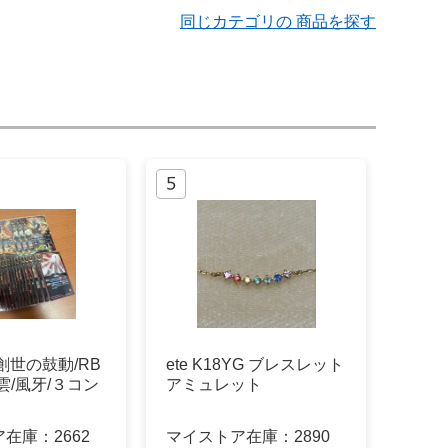
同じカテゴリの 商品を探す
創世の鼓動/RB
ete K18YG ブレスレット
紅雲/風牙/３コン
アミュレット
ア在庫：
2662
マイストア在庫：
2890