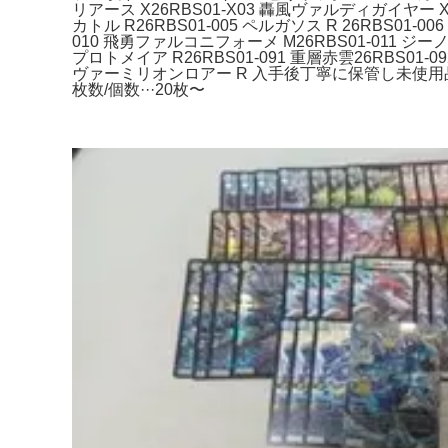
リアース X26RBS01-X03 轟風ヴァルディガイヤー X 
カトル R26RBS01-005 ペルガソス R 26RBS01-0
010 飛勇ファルコニフォーメ M26RBS01-011 ジーノ・
プロトメイア R26RBS01-091 重層赤雲26RBS01-0
ヴァーミリオンロアー R 入手後丁寧に保管し未使
枚数/個数···20枚〜