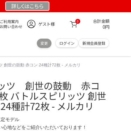
詳しくは
こちら
合計金額
ご利用案内
0
ゲスト様
0円
お問い合わせ
変更
ログイン
新規会員登録
世の鼓動 赤コン 24種計72枚 - メルカリ
ッツ 創世の鼓動 赤コ
2枚 バトルスピリッツ 創世
24種計72枚 - メルカリ
 限定モデル
の使い心地などをご紹介いただいております！