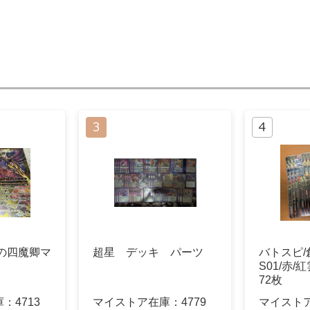
の四魔卿マ
超星 デッキ パーツ
バトスピ/
S01/赤/
72枚
庫：
4713
マイストア在庫：
4779
マイスト