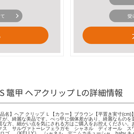
いて
受
る
ARIS 鼈甲 ヘアクリップ Lの詳細情報
】ヘア クリップ Ｌ【カラー】ブラウン【平置き実寸(cm)】縦: 
すが、綺麗な美品です。べっ甲に個体差があり、綺麗なものを
質な方、細かい点を気にされる方はご購入をお控えください。
クス サルヴァトーレフェラガモ シャネル ディオール ス
。《KELLY》 シャネル デニムカチューシャ。baby キャ