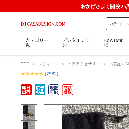
おかげさまで開設25
DTCASADESIGN.COM
カテゴリ一
デジタルチラ
Howto情
覧
シ
報
TOP
レディース
ヘアアクセサリー
《美品》AL
(2982)