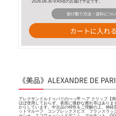
2026.08.30 9:45頃のお届け予定です。
受け取り方法・送料につ
カートに入れ
《美品》ALEXANDRE DE P
アレクサンドルドゥパリのべっ甲 ヘア クリップ【商品名
ほぼ使用しておらず、表面に微妙な擦れ等はありま
かりしています。中古品の特性をご理解の上、神経
ットマルーフ コンプレックスビズ フランスラッ
ーシャ エコウォッシュドデニム マーモント GGロゴ