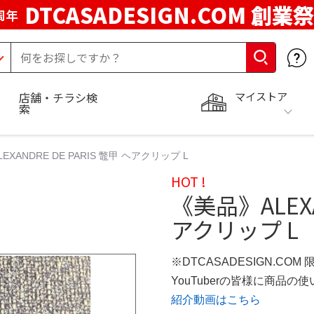
DTCASADESIGN.COM 創業祭
周年
マイストア
店舗・チラシ検
索
EXANDRE DE PARIS 鼈甲 ヘアクリップ L
HOT !
《美品》ALEXA
アクリップ L
※DTCASADESIGN.COM
YouTuberの皆様に商品
紹介動画はこちら