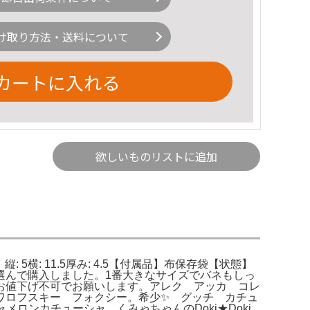
け取り方法・送料について
カートに入れる
欲しいものリストに追加
5横: 11.5厚み: 4.5【付属品】布保存袋【状態】
選んで購入しました。1番大きなサイズでバネもしっ
お値下げ不可でお願いします。アレク アッカ コレ
ワロフスキー フォクシー。希少✨ グッチ カチュ
メロンカチューシャ。くみゃちゃんのDoki★Doki