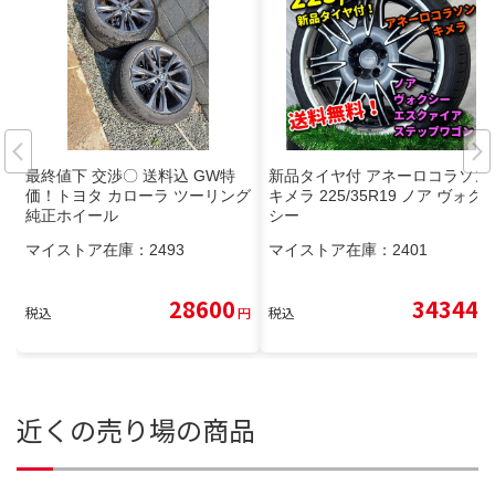
最終値下 交渉〇 送料込 GW特
新品タイヤ付 アネーロコラソン
価！トヨタ カローラ ツーリング
キメラ 225/35R19 ノア ヴォク
純正ホイール
シー
マイストア在庫：
2493
マイストア在庫：
2401
28600
34344
税込
円
税込
円
近くの売り場の商品