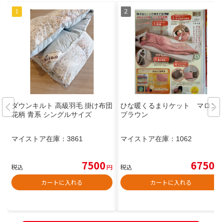
ダウンキルト 高級羽毛 掛け布団
ひな暖くるまりケット マロン
花柄 青系 シングルサイズ
ブラウン
マイストア在庫：
3861
マイストア在庫：
1062
7500
6750
税込
円
税込
円
カートに入れる
カートに入れる