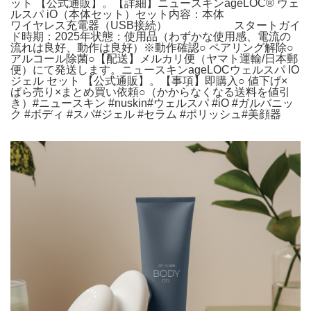
ット 【公式通販】。【詳細】ニュースキンageLOC®︎ ウェ
ルスパ iO（本体セット）セット内容：本体
ワイヤレス充電器（USB接続） スタートガイ
ド時期：2025年状態：使用品（わずかな使用感、電流の
流れは良好、動作は良好）※動作確認○ ペアリング解除○
アルコール除菌○【配送】メルカリ便（ヤマト運輸/日本郵
便）にて発送します。ニュースキンageLOCウェルスパ IO
ジェル セット 【公式通販】。【事項】即購入○ 値下げ×
ばら売り×まとめ買い依頼○（かからなくなる送料を値引
き）#ニュースキン #nuskin#ウェルスパ #iO #ガルバニッ
ク #ボディ #スパ#ジェル #セラム #ポリッシュ#美顔器