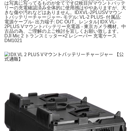
は写真に写ってるものが全てです(2枚目)Vマウントバッテ
リーの充電確認済み全体的に使用感はややありますが、大
きな傷や汚れなどはありません。IDXVL-2PLUSVマウン
トバッテリーチャージャー- モデル: VL-2 PLUS- 付属品:
電源ケーブル- 出力端子: DC OUT。レンタル] IDX VL-
2PLUS Vマウントバッテリー充電器 - 東京カメラ機材。中
古品の為、ご理解の上ご検討を宜しくお願い致します。
DJI Mic 2 トランスミッター×2 レシーバー 充電ケース
DM1021