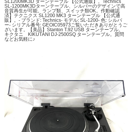
SL1200MK3D ターンテーブル 【公式通販】。Technics
SL-1200MK3Dターンテーブル、シルバーのデザインで高
音質再生が可能。ランプ類、スイッチ類OK。作動確認
済】テクニクス SL1200 MK3 ターンテーブル 【公式通
販】。- ブランド: Technics- モデル: SL-1200- 色: シルバ
ー- シリアル番号: GEOIC05973ご覧いただきありがとうご
ざいます。【美品】Stanton T.92 USB ターンテーブル。
キクタニ KIKUTANI DJ-2500SQ ターンテーブル。質問
などお気軽に♪