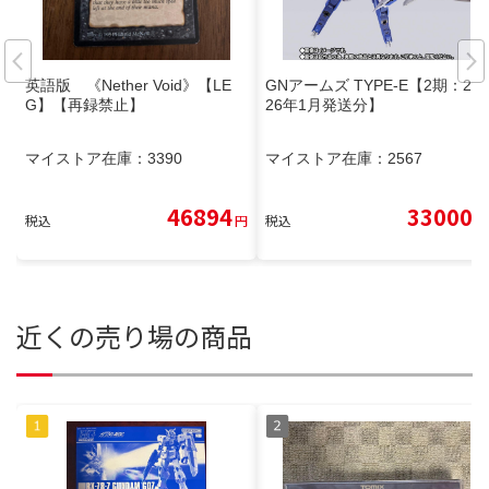
英語版 《Nether Void》【LE
GNアームズ TYPE-E【2期：20
G】【再録禁止】
26年1月発送分】
マイストア在庫：
3390
マイストア在庫：
2567
46894
33000
税込
円
税込
円
近くの売り場の商品