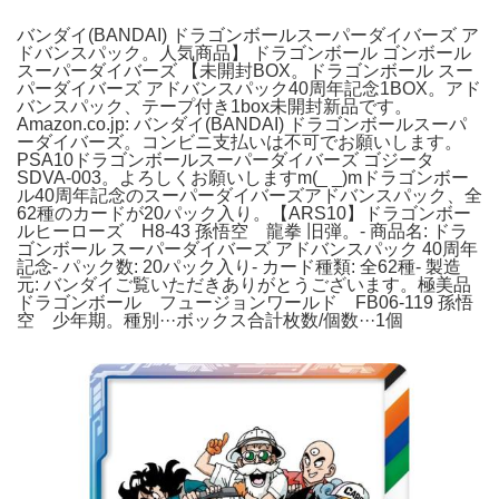
バンダイ(BANDAI) ドラゴンボールスーパーダイバーズ ア
ドバンスパック。人気商品】 ドラゴンボール ゴンボール
スーパーダイバーズ 【未開封BOX。ドラゴンボール スー
パーダイバーズ アドバンスパック40周年記念1BOX。アド
バンスパック、テープ付き1box未開封新品です。
Amazon.co.jp: バンダイ(BANDAI) ドラゴンボールスーパ
ーダイバーズ。コンビニ支払いは不可でお願いします。
PSA10ドラゴンボールスーパーダイバーズ ゴジータ
SDVA-003。よろしくお願いしますm(_ _)mドラゴンボー
ル40周年記念のスーパーダイバーズアドバンスパック、全
62種のカードが20パック入り。【ARS10】ドラゴンボー
ルヒーローズ H8-43 孫悟空 龍拳 旧弾。- 商品名: ドラ
ゴンボール スーパーダイバーズ アドバンスパック 40周年
記念- パック数: 20パック入り- カード種類: 全62種- 製造
元: バンダイご覧いただきありがとうございます。極美品
ドラゴンボール フュージョンワールド FB06-119 孫悟
空 少年期。種別···ボックス合計枚数/個数···1個