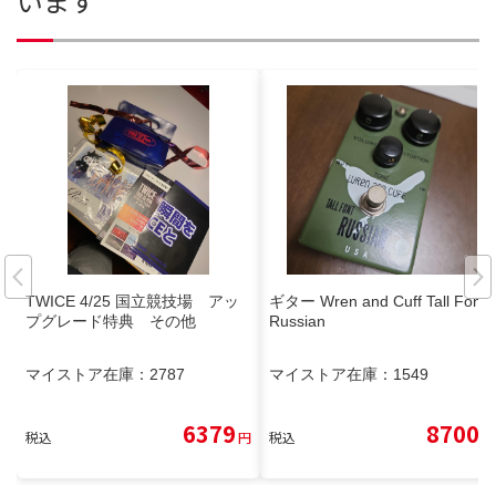
います
TWICE 4/25 国立競技場 アッ
ギター Wren and Cuff Tall Font
プグレード特典 その他
Russian
マイストア在庫：
2787
マイストア在庫：
1549
6379
8700
税込
円
税込
円