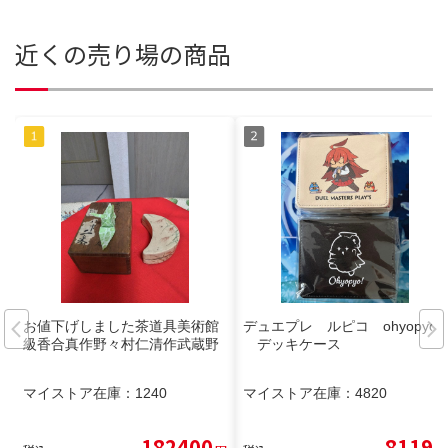
近くの売り場の商品
お値下げしました茶道具美術館
デュエプレ ルピコ ohyopyo!
級香合真作野々村仁清作武蔵野
デッキケース
マイストア在庫：
1240
マイストア在庫：
4820
182400
8119