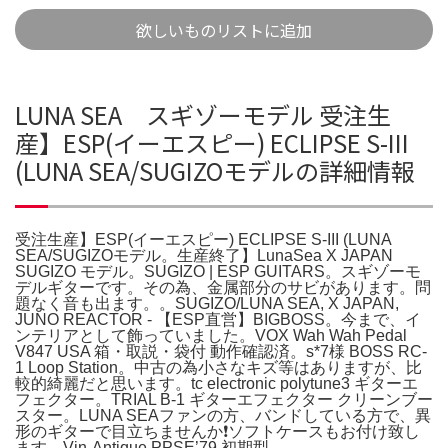
欲しいものリストに追加
LUNA SEA スギゾーモデル 受注生
産】ESP(イーエスピー) ECLIPSE S-III
(LUNA SEA/SUGIZOモデルの詳細情報
受注生産】ESP(イーエスピー) ECLIPSE S-III (LUNA
SEA/SUGIZOモデル。生産終了】LunaSea X JAPAN
SUGIZO モデル。SUGIZO | ESP GUITARS。スギゾーモ
デルギターです。その為、金属部分のサビがあります。問
題なく音も出ます。。SUGIZO/LUNA SEA, X JAPAN,
JUNO REACTOR - 【ESP直営】BIGBOSS。今まで、イ
ンテリアとして飾っていました。VOX Wah Wah Pedal
V847 USA 箱・取説・袋付 動作確認済。s*7様 BOSS RC-
1 Loop Station。中古の為小さなキズ等はありますが、比
較的綺麗だと思います。tc electronic polytune3 ギターエ
フェクター。TRIAL B-1 ギターエフェクター クリーンブー
スター。LUNA SEAファンの方、バンドしている方で、異
形のギターで目立ちませんか❗ソフトケースもお付け致し
ます。Vin-Antique PPSE’79 初期型