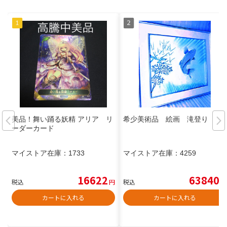
美品！舞い踊る妖精 アリア リ
希少美術品 絵画 滝登り
ーダーカード
マイストア在庫：
1733
マイストア在庫：
4259
16622
63840
税込
円
税込
円
カートに入れる
カートに入れる