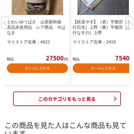
とれいゆつばさ 山形新幹線
【鉄道サボ】（表）宇都宮［急
新品未使用品 レア商品 今は
行日光］上野（裏）宇都宮［急
なき
行なすの］上野
マイストア在庫：
4622
マイストア在庫：
2419
27500
7540
税込
円
税込
円
カートに入れる
カートに入れる
このカテゴリをもっと見る
この商品を見た人はこんな商品も見て
います