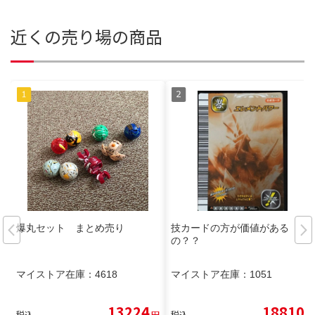
近くの売り場の商品
爆丸セット まとめ売り
技カードの方が価値がある
の？？
マイストア在庫：
4618
マイストア在庫：
1051
13224
18810
税込
円
税込
円