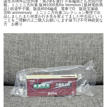
誕生30周年記念列車・第2弾を運行 ※各編成とも次回の全
般。ミニミニ方向幕 阪神1000系Re Vermilion | 阪神電鉄商
品 | 鉄道甲子園。阪急8004編成 電車でD 阪急宝塚線
30th anniversary ミニミニ方向幕コレクション整理で出
品しましたまた何度か行き先を変えてました中古品という
ことをご理解の上ご購入お願いします値下げ不可神経質な
方 お断り