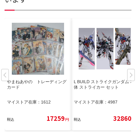
やまねあやの トレーディング
L BUILD ストライクガンダム 本
カード
体 ストライカー セット
マイストア在庫：
1612
マイストア在庫：
4987
17259
32860
税込
円
税込
円