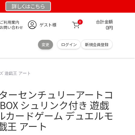
詳しくは
こちら
合計金額
ご利用案内
0
ゲスト様
0円
お問い合わせ
変更
ログイン
新規会員登録
ズ 遊戯王 アート
ーターセンチュリーアートコ
3BOX シュリンク付き 遊戯
ルカードゲーム デュエルモ
戯王 アート