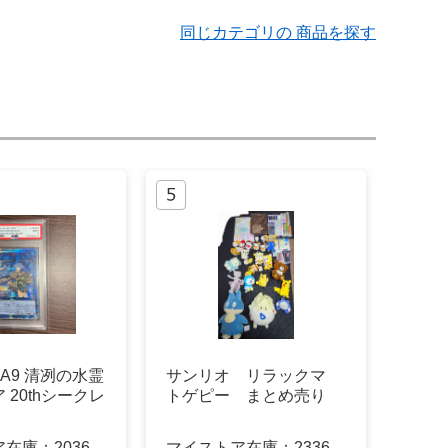
同じカテゴリの 商品を探す
SA9 清冽の水霊
サンリオ リラックマ
 20thシークレ
トゲピー まとめ売り
ア在庫：
2036
マイストア在庫：
2336