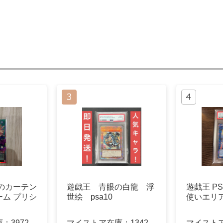
のカーテン
遊戯王 青眼の白龍 浮
遊戯王 P
ム プリシ
世絵 psa10
使いエリア
庫：
3972
マイストア在庫：
1342
マイスト