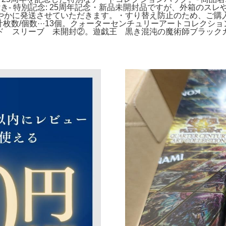
ンク付き- 特別記念: 25周年記念・新品未開封品ですが、外箱
やかに発送させていただきます。・すり替え防止のため、ご購入
合計枚数/個数···13個。クォーターセンチュリーアートコレク
ド スリーブ 未開封②。遊戯王 黒き混沌の魔術師ブラックカ