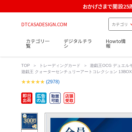
おかげさまで開設25
DTCASADESIGN.COM
カテゴリ一
デジタルチラ
Howto情
覧
シ
報
TOP
トレーディングカード
遊戯王OCG デュエル
遊戯王 クォーターセンチュリーアートコレクション 13BO
(2978)