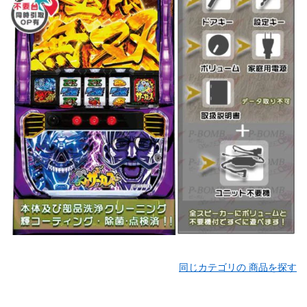
同じカテゴリの 商品を探す