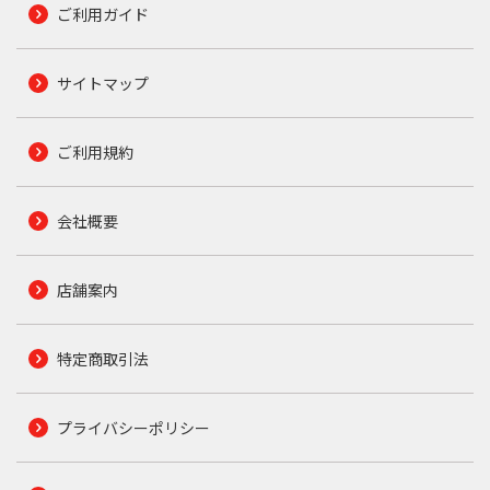
ご利用ガイド
サイトマップ
ご利用規約
会社概要
店舗案内
特定商取引法
プライバシーポリシー