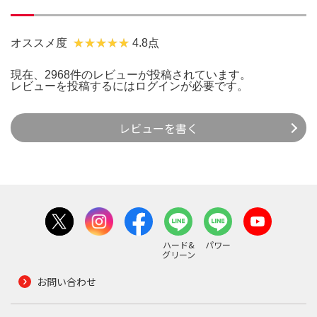
オススメ度
4.8点
現在、2968件のレビューが投稿されています。
レビューを投稿するには
ログイン
が必要です。
レビューを書く
ハード&
パワー
グリーン
お問い合わせ