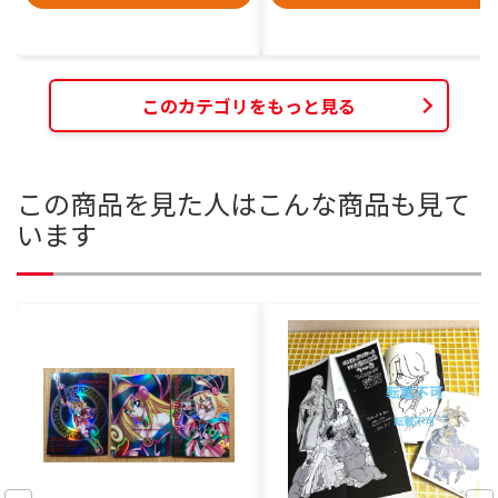
このカテゴリをもっと見る
この商品を見た人はこんな商品も見て
います