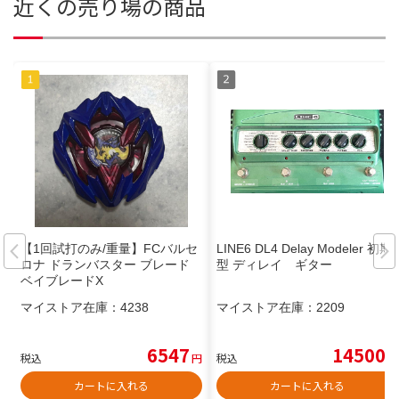
近くの売り場の商品
【1回試打のみ/重量】FCバルセ
LINE6 DL4 Delay Modeler 初期
ロナ ドランバスター ブレード
型 ディレイ ギター
ベイブレードX
マイストア在庫：
4238
マイストア在庫：
2209
6547
14500
税込
円
税込
円
カートに入れる
カートに入れる