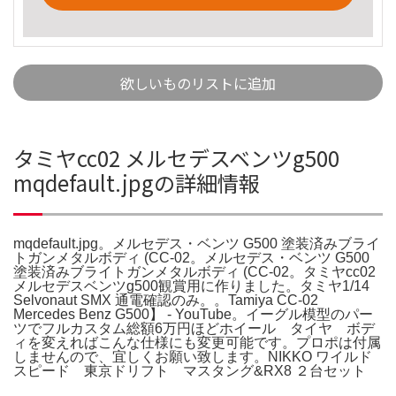
欲しいものリストに追加
タミヤcc02 メルセデスベンツg500
mqdefault.jpgの詳細情報
mqdefault.jpg。メルセデス・ベンツ G500 塗装済みブライ
トガンメタルボディ (CC-02。メルセデス・ベンツ G500
塗装済みブライトガンメタルボディ (CC-02。タミヤcc02
メルセデスベンツg500観賞用に作りました。タミヤ1/14
Selvonaut SMX 通電確認のみ。。Tamiya CC-02
Mercedes Benz G500】 - YouTube。イーグル模型のパー
ツでフルカスタム総額6万円ほどホイール タイヤ ボデ
ィを変えればこんな仕様にも変更可能です。プロポは付属
しませんので、宜しくお願い致します。NIKKO ワイルド
スピード 東京ドリフト マスタング&RX8 ２台セット