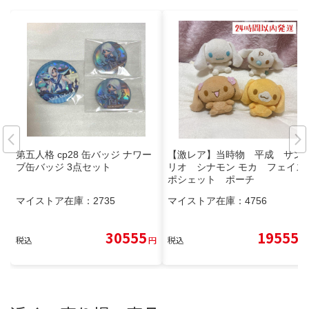
第五人格 cp28 缶バッジ ナワー
【激レア】当時物 平成 サン
ブ缶バッジ 3点セット
リオ シナモン モカ フェイス
ポシェット ポーチ
マイストア在庫：
2735
マイストア在庫：
4756
30555
19555
税込
円
税込
円