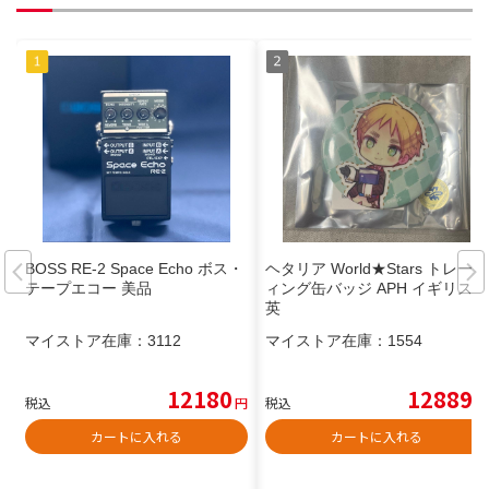
BOSS RE-2 Space Echo ボス・
ヘタリア World★Stars トレーデ
テープエコー 美品
ィング缶バッジ APH イギリス
英
マイストア在庫：
3112
マイストア在庫：
1554
12180
12889
税込
円
税込
円
カートに入れる
カートに入れる