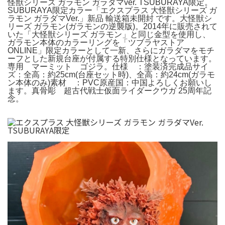
怪獣シリーズ ガラモン ガラダマver. TSUBURAYA限定。
SUBURAYA限定カラー「エクスプラス 大怪獣シリーズ ガ
ラモン ガラダマVer.」新品 輸送箱未開封 です。大怪獣シ
リーズ ガラモン(ガラモンの逆襲版)。2014年に販売されて
いた「大怪獣シリーズ ガラモン」と同じ金型を使用し、
ガラモン本体のカラーリングを「ツブラヤストア
ONLINE」限定カラーとして一新、さらにガラダマをモチ
ーフとした新規台座が付属する特別仕様となっています。
専用 マーミット ゴジラ。仕様 ：塗装済完成品サイ
ズ：全高：約25cm(台座セット時)、全高：約24cm(ガラモ
ン本体のみ)素材 ：PVC原産国：中国よろしくお願いし
ます。真骨彫 超古代戦士仮面ライダークウガ 25周年記
念。