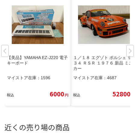
【美品】YAMAHA EZ-J220 電子
１／１８ エグゾト ポルシェ ９
キーボード
３４ ＲＳＲ １９７６ 新品 ミニ
カー
マイストア在庫：
1596
マイストア在庫：
4687
6000
52800
税込
円
税込
円
近くの売り場の商品