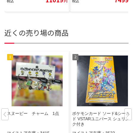
税込
円
税込
円
近くの売り場の商品
スヌーピー チャーム 1点
ポケモンカード ソード&シール
ド VSTARユニバース シュリン
ク付き