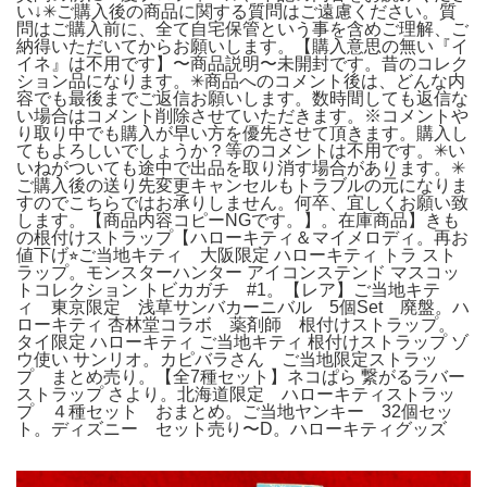
い↓✳︎ご購入後の商品に関する質問はご遠慮ください。質
問はご購入前に、全て自宅保管という事を含めご理解、ご
納得いただいてからお願いします。【購入意思の無い『イ
イネ』は不用です】〜商品説明〜未開封です。昔のコレク
ション品になります。✳︎商品へのコメント後は、どんな内
容でも最後までご返信お願いします。数時間しても返信な
い場合はコメント削除させていただきます。※コメントや
り取り中でも購入が早い方を優先させて頂きます。購入し
てもよろしいでしょうか？等のコメントは不用です。✳︎い
いねがついても途中で出品を取り消す場合があります。✳︎
ご購入後の送り先変更キャンセルもトラブルの元になりま
すのでこちらではお承りしません。何卒、宜しくお願い致
します。【商品内容コピーNGです。】。在庫商品】きも
の根付けストラップ【ハローキティ＆マイメロディ。再お
値下げ⭐︎ご当地キティ 大阪限定 ハローキティ トラ スト
ラップ。モンスターハンター アイコンステンド マスコッ
トコレクション トビカガチ #1。【レア】ご当地キテ
ィ 東京限定 浅草サンバカーニバル 5個Set 廃盤。ハ
ローキティ 杏林堂コラボ 薬剤師 根付けストラップ。
タイ限定 ハローキティ ご当地キティ 根付けストラップ ゾ
ウ使い サンリオ。カピバラさん ご当地限定ストラッ
プ まとめ売り。【全7種セット】ネコぱら 繋がるラバー
ストラップ さより。北海道限定 ハローキティストラッ
プ ４種セット おまとめ。ご当地ヤンキー 32個セッ
ト。ディズニー セット売り〜D。ハローキティグッズ