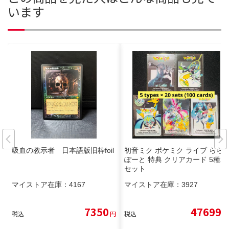
います
吸血の教示者 日本語版旧枠foil
初音ミク ポケミク ライブ らら
ぽーと 特典 クリアカード 5種20
セット
マイストア在庫：
4167
マイストア在庫：
3927
7350
47699
税込
円
税込
円