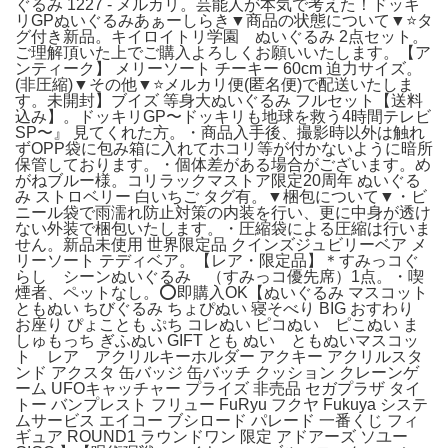
ぐるみ 1227 - メルカリ。芸能人が本気で考えた！ドッキ
リGPぬいぐるみあぁーしらき▼商品の状態について▼⭐タ
グ付き新品。キイロイトリ学園 ぬいぐるみ 2点セット。
ご理解頂いた上でご購入よろしくお願いいたします。【ア
ンティーク】 メリーソート チーキー 60cm 迫力サイズ。
(非圧縮)▼その他▼⭐メルカリ便(匿名便)で配送いたしま
す。未開封】ブイズ 等身大ぬいぐるみ フルセット【送料
込み】。ドッキリGP〜ドッキリも地球を救う4時間テレビ
SP〜』 見てくれた方。・商品入手後、撮影時以外は触れ
ずOPP袋に包み箱に入れてホコリ等が付かないように暗所
保管しております。・個体差がある場合がございます。め
がねブルー様。コリラックマストア限定20周年 ぬいぐる
み ストロベリー 白いちご タグ有。▼梱包について▼・ビ
ニール袋で雨濡れ防止対策の内装を行い、更に中身が透け
ない外装で梱包いたします。・圧縮袋による圧縮は行いま
せん。新品未使用 世界限定品 クインズジュビリーベア メ
リーソート テディベア。【レア・限定品】＊すみっコぐ
らし シーンぬいぐるみ （すみっコ優先席）1点。・喫
煙者、ペットなし。⭕即購入OK【ぬいぐるみ マスコット
ともぬい ちびぐるみ ちょぴぬい 寝そべり BIG おすわり
お座り ぴょことも ぷち コレぬい ピコぬい ピこぬい ま
しゅもっち ぎふぬい GIFT とも ぬい ともぬいマスコッ
ト レア アクリルキーホルダー アクキー アクリルスタ
ンド アクスタ 缶バッジ 缶バッチ クッション クレーンゲ
ーム UFOキャッチャー プライズ 非売品 セガプラザ タイ
トー バンプレスト フリュー FuRyu フクヤ Fukuya システ
ムサービス エイコー ブシロード パレード 一番くじ フィ
ギュア ROUND1 ラウンドワン 限定 アドアーズ ソユー