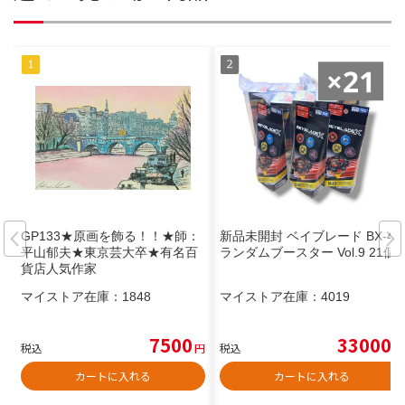
GP133★原画を飾る！！★師：
新品未開封 ベイブレード BX-48
平山郁夫★東京芸大卒★有名百
ランダムブースター Vol.9 21個
貨店人気作家
マイストア在庫：
1848
マイストア在庫：
4019
7500
33000
税込
円
税込
円
カートに入れる
カートに入れる