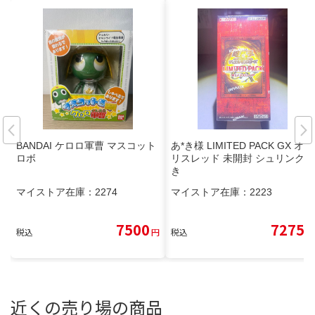
BANDAI ケロロ軍曹 マスコット
あ*き様 LIMITED PACK GX オシ
ロボ
リスレッド 未開封 シュリンク付
き
マイストア在庫：
2274
マイストア在庫：
2223
7500
7275
税込
円
税込
円
近くの売り場の商品