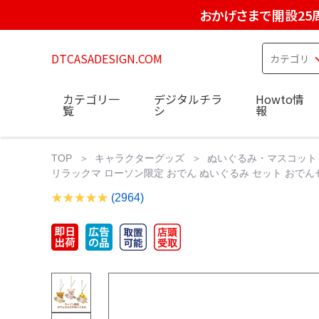
おかげさまで開設25
DTCASADESIGN.COM
カテゴリ一
デジタルチラ
Howto情
覧
シ
報
TOP
キャラクターグッズ
ぬいぐるみ・マスコット
リラックマ ローソン限定 おでん ぬいぐるみ セット おでんセット【
(2964)