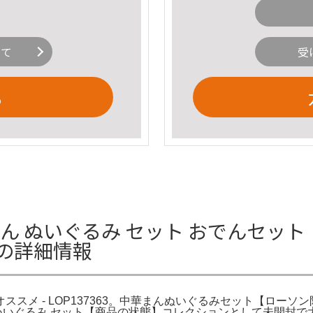
いて
受
る
ん ぬいぐるみ セット おでんセット
363の詳細情報
iオススメ - LOP137363。中華まんぬいぐるみセット【ローソン限
 ぬいぐるみ セット【商品の状態】コレクションとして未開封