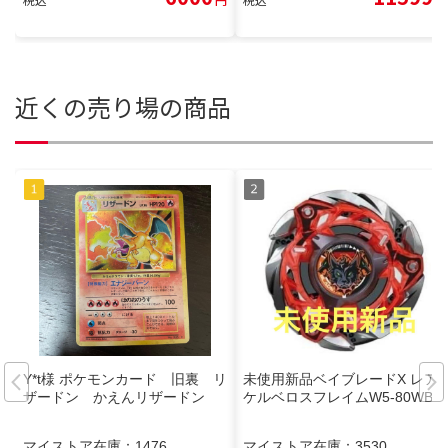
近くの売り場の商品
Y*t様 ポケモンカード 旧裏 リ
未使用新品ベイブレードX レア
ザードン かえんリザードン
ケルベロスフレイムW5-80WB
マイストア在庫：
1476
マイストア在庫：
3530