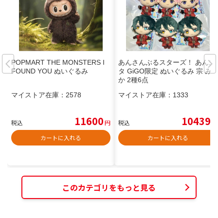
POPMART THE MONSTERS I
あんさんぶるスターズ！ あんス
FOUND YOU ぬいぐるみ
タ GiGO限定 ぬいぐるみ 宗 み
か 2種6点
マイストア在庫：
2578
マイストア在庫：
1333
11600
10439
税込
円
税込
円
カートに入れる
カートに入れる
このカテゴリをもっと見る