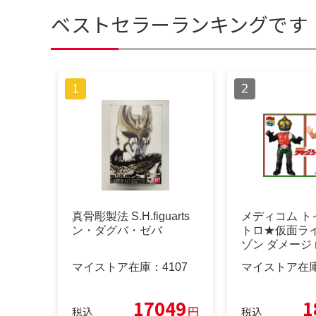
ベストセラーランキングです
真骨彫製法 S.H.figuarts
メディコム ト
ン・ダグバ・ゼバ
トロ★仮面ラ
ゾン ダメージ
変身
マイストア在庫：
4107
マイストア在
17049
1
円
税込
税込