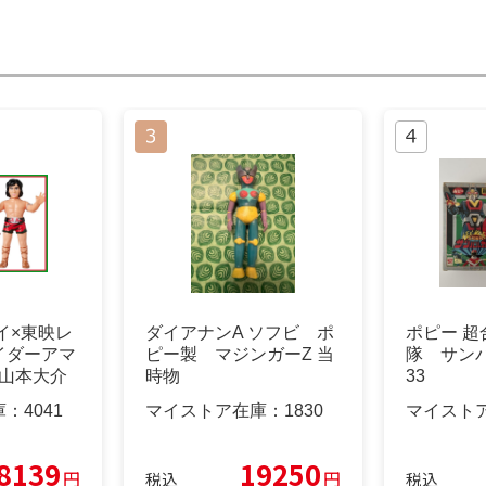
イ×東映レ
ダイアナンA ソフビ ポ
ポピー 超
イダーアマ
ピー製 マジンガーZ 当
隊 サンバ
 山本大介
時物
33
庫：
4041
マイストア在庫：
1830
マイスト
8139
19250
円
円
税込
税込