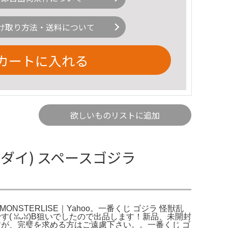
け取り方法・送料について
カートに入れる
欲しいものリストに追加
バンダイ) スペースゴジラ
MONSTERLISE｜Yahoo。一番くじ ゴジラ 怪獣乱
(⁠ ⁠ꈍ⁠ᴗ⁠ꈍ⁠)B狙いでしたので出品します！新品、未開封
すが、完璧を求める方はご遠慮下さい。。一番くじ ゴ