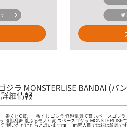
いて
受
る
ラ MONSTERLISE BANDAI (
賞の詳細情報
ISE 一番くじC賞。一番くじ ゴジラ 怪獣乱舞 C賞 スペースゴジラ 
怪獣乱舞 荒ぶるモノ C賞 スペースゴジラ MONSTERLISEです
理解いただけたらと思いますm(_ _)m素人目では箱は綺麗で