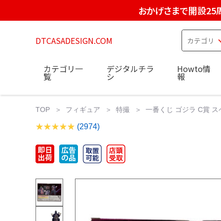
おかげさまで開設25
DTCASADESIGN.COM
カテゴリ一
デジタルチラ
Howto情
覧
シ
報
TOP
フィギュア
特撮
一番くじ ゴジラ C賞 スペ
(2974)