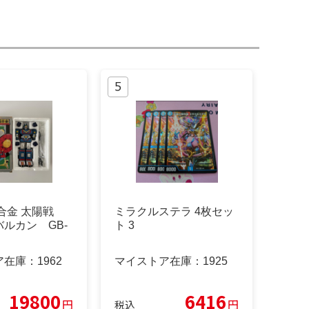
合金 太陽戦
ミラクルステラ 4枚セッ
ルカン GB-
ト 3
ア在庫：
1962
マイストア在庫：
1925
19800
6416
円
円
税込