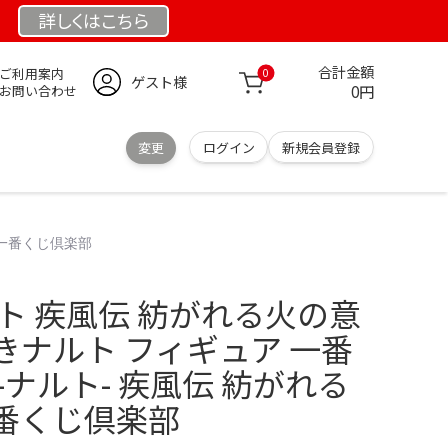
詳しくは
こちら
合計金額
ご利用案内
0
ゲスト様
0円
お問い合わせ
変更
ログイン
新規会員登録
｜一番くじ倶楽部
ト 疾風伝 紡がれる火の意
まきナルト フィギュア 一番
O-ナルト- 疾風伝 紡がれる
番くじ倶楽部