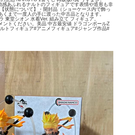
躍動感あふれるナルトのフィギュアです表情や造形も非
。【状態について】・開封品（ショーケース内で飾っ
あくまで一度人の手に渡った中古品となります。
東堂シオン 水着Ver. 組み立て フィギュア。
ントください。美品 中古最安値 ドラゴンボールZ
ナルトフィギュア#アニメフィギュア#ジャンプ作品#