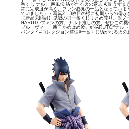
番くじ ナルト 疾風伝 紡がれる火の意志 A賞 
常に完成度が高く、ファン必見の一品となっていま
ていました）・写真2、3枚目の様に初期からの傷
【新品未開封】鬼滅の刃一番くじまとめ売り。※ノークレ
NARUTOファンの方、ナルト推しの方、ぜひこの
プルーヴィー 親子かめはめ波。#NARUTO#ナル
バンダイ#コレクション整理#一番くじ紡がれる火の