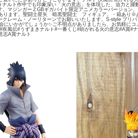
うずまきナルト作中でも印象深い「火の意志」を体現した、迫力と
す。マジンガーＺGBギガバイト限定アニメカラーバージョン
があります。聖闘士星矢 暗黒聖闘士 フィギュア。・箱あり※
ーム・ノーリターンでお願いいたします。S-style プリパラ 
機会にいかがでしょうか✨ご不明点がありましたら、お気軽にコメ
ト#疾風伝#うずまきナルト#一番くじ#紡がれる火の意志#A賞#
意志A賞ナルト