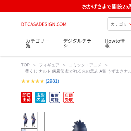
おかげさまで開設25
DTCASADESIGN.COM
カテゴリ一
デジタルチラ
Howto情
覧
シ
報
TOP
フィギュア
コミック・アニメ
一番くじ ナルト 疾風伝 紡がれる火の意志 A賞 うずまきナル
(2981)