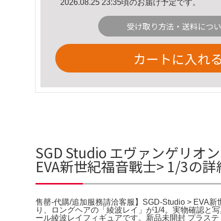
2026.08.25 23:35頃のお届け予定です。
受け取り方法・送料につ
カートに入れ
SGD Studio エヴァンゲリオ
EVA新世紀福音戰士> 1/3の
售罄-代購/追加服務請洽客服】SGD-Studio > E
り、ロングヘアの「綾波レイ」が1/4。実物確認と写真
ール綾波レイフィギュアです。新品未開封 プラスティック・メ