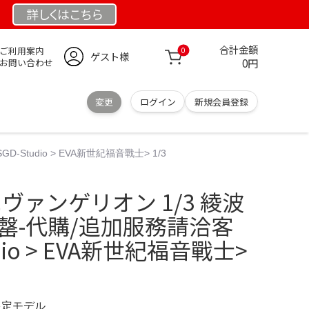
詳しくは
こちら
合計金額
ご利用案内
0
ゲスト様
0円
お問い合わせ
変更
ログイン
新規会員登録
Studio > EVA新世紀福音戰士> 1/3
o エヴァンゲリオン 1/3 綾波
罄-代購/追加服務請洽客
dio > EVA新世紀福音戰士>
 限定モデル