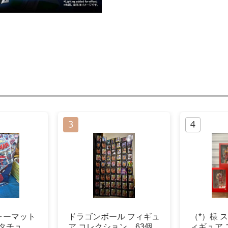
ォーマット
ドラゴンボール フィギュ
（*）様 
スタチュ
ア コレクション 63個
ィギュア