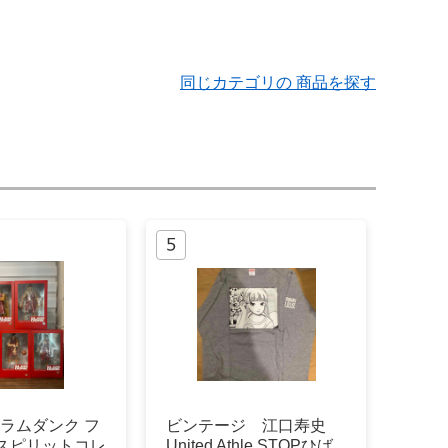
同じカテゴリの 商品を探す
スラムダンク フ
ビンテージ 江口寿史
 スピリットコレ
United Athle STOPひば