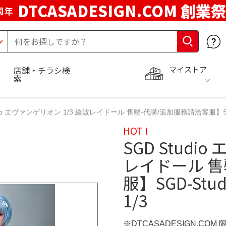
DTCASADESIGN.COM 創業祭
周年
マイストア
店舗・チラシ検
索
udio エヴァンゲリオン 1/3 綾波レイドール 售罄-代購/追加服務請洽客服】SGD-
HOT !
SGD Studi
レイドール 售
服】SGD-Stu
1/3
※DTCASADESIGN.COM