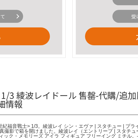
いて
受
る
ン 1/3 綾波レイドール 售罄-代購/追加服
詳細情報
VA新世紀福音戰士> 1/3。綾波レイ シン・エヴァ | スタチュー
撮影で箱を開けました。綾波レイ（エントリープ | スタチュー 
モリーズ アイラ フィギュア フリーイング ミチル。- ブランド: S