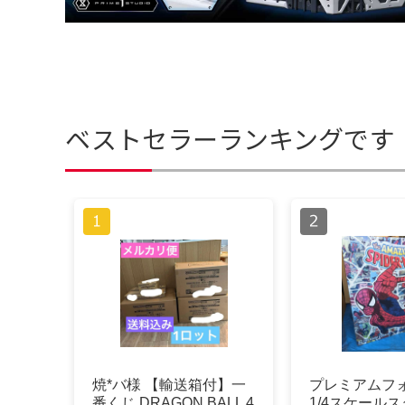
ベストセラーランキングです
焼*バ様 【輸送箱付】一
プレミアムフ
番くじ DRAGON BALL 4
1/4スケール