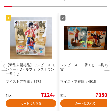
【新品未開封品】ワンピース モ
ワンピース 一番くじ A賞 C
ンキー・D・ルフィ ラストワン
賞
一番くじ
マイストア在庫：
3972
マイストア在庫：
4915
7124
7050
税込
円
税込
円
カートに入れる
カートに入れる