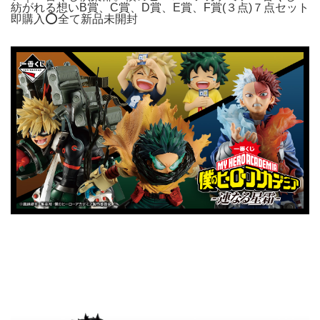
紡がれる想いB賞、C賞、D賞、E賞、F賞(３点)７点セット
即購入⭕️全て新品未開封