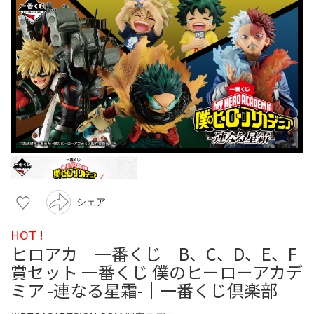
シェア
HOT !
ヒロアカ 一番くじ B、C、D、E、F
賞セット 一番くじ 僕のヒーローアカデ
ミア -連なる星霜-｜一番くじ倶楽部