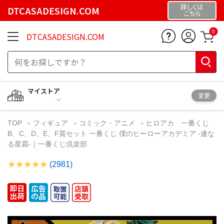
詳しくは
DTCASADESIGN.COM
こちら
0
DTCASADESIGN.COM
マイストア
変更
TOP
フィギュア
コミック・アニメ
ヒロアカ 一番くじ
B、C、D、E、F賞セット 一番くじ 僕のヒーローアカデミア -連な
る星霜-｜一番くじ倶楽部
(2981)