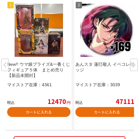
New!! ウマ娘プライズ&一番くじ
あんスタ 蓮巳敬人 イベコレ缶バ
フィギュア５体 まとめ売り
ッジ
【新品未開封】
マイストア在庫：
4361
マイストア在庫：
3039
12470
47111
税込
円
税込
円
カートに入れる
カートに入れる