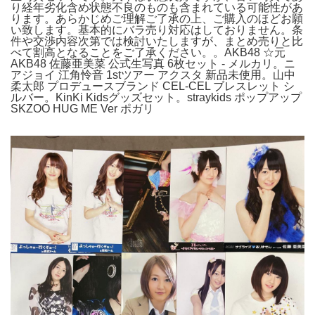
り経年劣化含め状態不良のものも含まれている可能性があ
ります。あらかじめご理解ご了承の上、ご購入のほどお願
い致します。基本的にバラ売り対応はしておりません。条
件や交渉内容次第では検討いたしますが、まとめ売りと比
べて割高となることをご了承ください。。AKB48 ☆元
AKB48 佐藤亜美菜 公式生写真 6枚セット - メルカリ。ニ
アジョイ 江角怜音 1stツアー アクスタ 新品未使用。山中
柔太郎 プロデュースブランド CEL-CEL ブレスレット シ
ルバー。KinKi Kidsグッズセット。straykids ポップアップ
SKZOO HUG ME Ver ポガリ