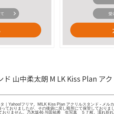
いて
受
る
スタンド 山中柔太朗 M LK Kiss Pla
タ｜Yahoo!フリマ。M!LK Kiss Plan アクリルスタンド - メ
飾っておりましたが、その後袋に戻し暗所にて保管しておりました。Amaz
ち出しておりません。乃木坂46 与田祐希 生写真 ５７枚。濡れ