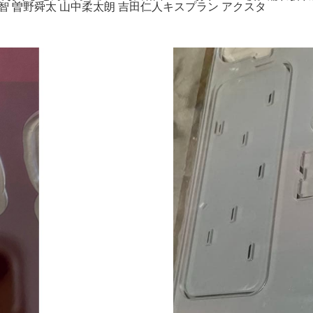
太智 曽野舜太 山中柔太朗 吉田仁人キスプラン アクスタ