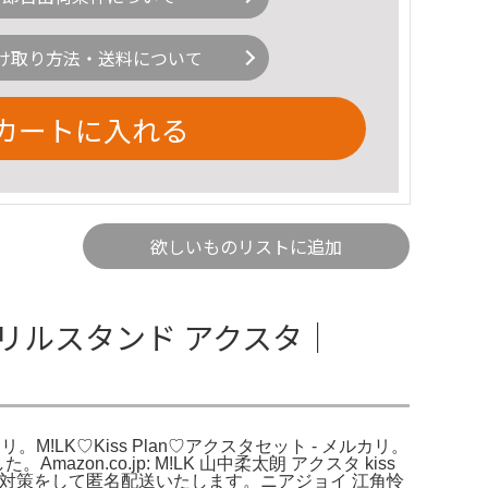
け取り方法・送料について
カートに入れる
欲しいものリストに追加
n アクリルスタンド アクスタ｜
ルカリ。M!LK♡Kiss Plan♡アクスタセット - メルカリ。
on.co.jp: M!LK 山中柔太朗 アクスタ kiss
折れ対策をして匿名配送いたします。ニアジョイ 江角怜