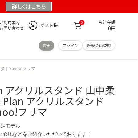
詳しくは
こちら
合計金額
ご利用案内
0
ゲスト様
0円
お問い合わせ
変更
ログイン
新規会員登録
スタ｜Yahoo!フリマ
 Plan アクリルスタンド 山中柔
iss Plan アクリルスタンド
oo!フリマ
 限定モデル
の使い心地などをご紹介いただいております！