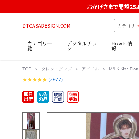
おかげさまで開設25
DTCASADESIGN.COM
カテゴリ一
デジタルチラ
Howto情
覧
シ
報
TOP
タレントグッズ
アイドル
M!LK Kiss
(2977)