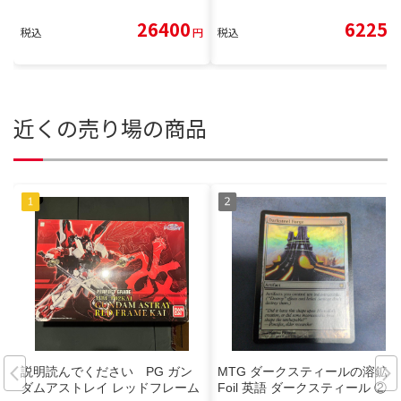
26400
6225
税込
円
税込
円
近くの売り場の商品
説明読んでください PG ガン
MTG ダークスティールの溶鉱炉
ダムアストレイ レッドフレーム
Foil 英語 ダークスティール ②