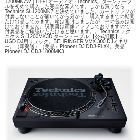
1200MK7W｜Hi-Fi オーディオ - Technics。ターンテーブ
ルを初めて購入した完全な素人です。しかも買うなら
Technics SL1200MK7 と決めていました。カートリッジが
付属しないことが届いてから分かり、購入するまでの期間
だけ出品してみます。箱は開封しましたが、中の包みは開
けておりません。説明書は画像アップしておりますので、
付属品をご確認いただけると思います。。Technics テク
ニクス SL1200MK3D ターンテーブル 【公式通販】。
UGD DJ用リュック。BEHRINGER VMX 300 DJミキサ
ー。（即発送）（美品）Pioneer DJ DDJ-FLX4。美品
Pioneer DJ CDJ-1000MK3