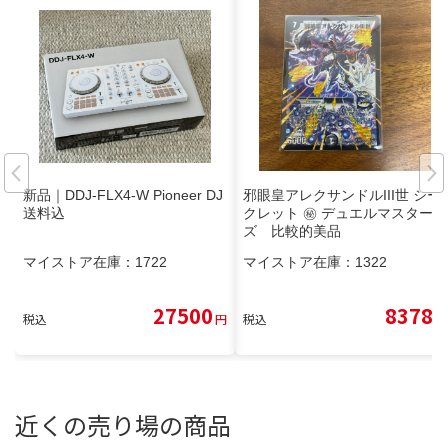
新品｜DDJ-FLX4-W Pioneer DJ
邪眼皇アレクサンドルIII世 シー
送料込
クレット ㊙︎ デュエルマスター
ズ 比較的美品
マイストア在庫：
1722
マイストア在庫：
1322
27500
8378
税込
円
税込
円
近くの売り場の商品