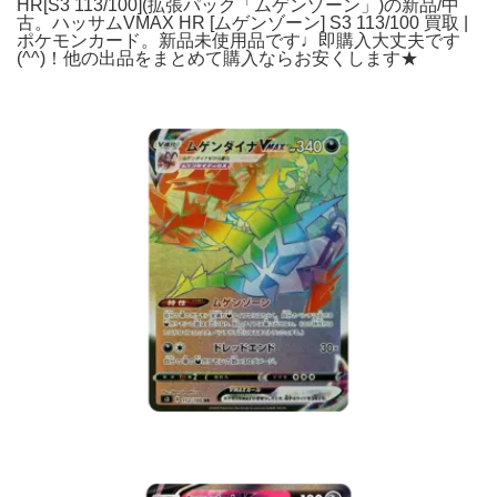
HR[S3 113/100](拡張パック「ムゲンゾーン」)の新品/中
古。ハッサムVMAX HR [ムゲンゾーン] S3 113/100 買取 |
ポケモンカード。新品未使用品です♩即購入大丈夫です
(^^)！他の出品をまとめて購入ならお安くします★