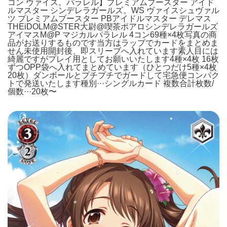
コン ヴァイス。パラレル】プレミアムブースター アイド
ルマスター シンデレラガールズ。WS ヴァイスシュヴァル
ツ プレミアムブースター PBアイドルマスター デレマス
THEiDOLM@STER大尉@喫茶ポアロシンデレラガールズ
アイマスM@P マジカルパラレル 4コン69種×4枚写真の商
品がお送りするものです当方はラップでカードをまとめま
せん未使用開封後、即スリーブへ入れています素人目には
綺麗ですがプレイ用としてお願いいたします4種×4枚 16枚
ずつOPP袋へ入れてまとめています（ひとつだけ5種×4枚
20枚）ダンボールとプチプチでガードして宅急便コンパク
トで発送いたします種別···シングルカード 複数合計枚数/
個数···20枚〜