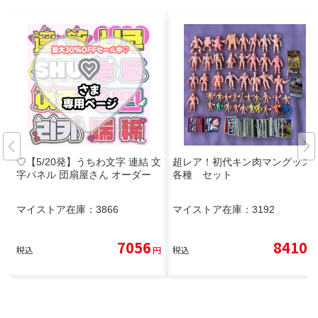
♡【5/20発】うちわ文字 連結 文
超レア！初代キン肉マングッズ
字パネル 団扇屋さん オーダー
各種 セット
マイストア在庫：
3866
マイストア在庫：
3192
7056
8410
税込
円
税込
円