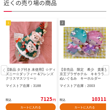
近くの売り場の商品
【新品.タグ付き.未使用】☆ディ
【非売品 限定 希少 貴重】
ズニー☆ダッフィー &フレンズ
京王プラザホテル キキララ
クリスマスツリー☆
ぬいぐるみ キーホルダー
マイストア在庫：
3188
マイストア在庫：
2003
7125
10311
税込
円
税込
円
カートに入れる
カートに入れる