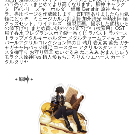
バラ売り△（まとめてより高くなります。原神 キャラク
ターPVシリーズ キーホルダー 鍾離 Genshin 原神,キャ
ラ。専用ページを作成致します。質問等ありましたらお気
軽にどうぞ。ミュージカル刀剣乱舞 加州清光 単騎出陣 極
グッズセット。ワイテルズ 複製原画。提示した価格から
の値下げ‪×）まとめ買い以外での値下げ×（検索用）OST
扇子香水 フレグランスポチ袋一番くじ ラバスト ラバース
トラップメタルキーホルダー メタルチャームフィギュア
パールアクリルコレクション神の目 璃月 岩元素 蓄光 ガチ
ャガチャ缶バッジ縁定 コースター アクリルスタンド アク
スタ御守り お守り猫耳 ぬいぐるみ ねこみみ おまんじゅう
モラクス原神Fes 指人形もちころりんウエハース カード
タルタリヤ