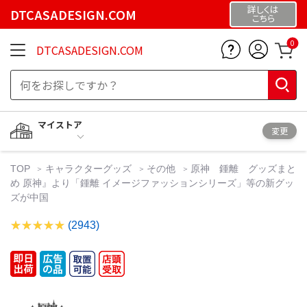
詳しくは
DTCASADESIGN.COM
こちら
0
DTCASADESIGN.COM
マイストア
変更
TOP
キャラクターグッズ
その他
原神 鍾離 グッズまと
め 原神』より「鍾離 イメージファッションシリーズ」等の新グッ
ズが中国
(2943)