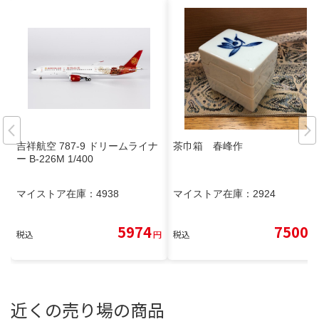
吉祥航空 787-9 ドリームライナ
茶巾箱 春峰作
ー B-226M 1/400
マイストア在庫：
4938
マイストア在庫：
2924
5974
7500
税込
円
税込
円
近くの売り場の商品