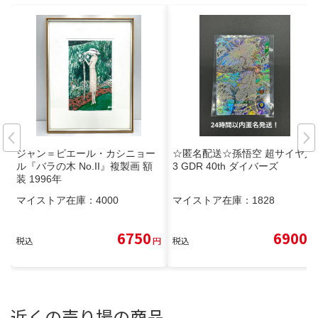
ジャン＝ピエール・カシニョー
☆匿名配送☆孫悟空 超サイヤ人
ル『バラの木 No.II』複製画 額
3 GDR 40th ダイバーズ
装 1996年
マイストア在庫：
4000
マイストア在庫：
1828
6750
6900
税込
円
税込
円
近くの売り場の商品