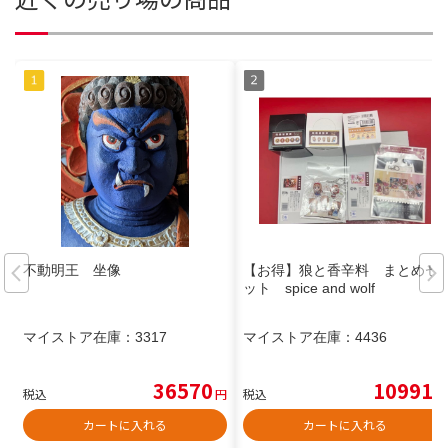
不動明王 坐像
【お得】狼と香辛料 まとめセ
ット spice and wolf
マイストア在庫：
3317
マイストア在庫：
4436
36570
10991
税込
円
税込
円
カートに入れる
カートに入れる