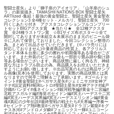
聖闘士星矢』より「獅子座のアイオリア」「山羊座のシュ
ラ」の新規描き。TAMASHII NATIONS BOX 聖闘士星矢
ARTlized -集結！最強の黄金聖闘士。聖闘士星矢 黄金聖衣
コレクション3 全4種セット - メルカリ。聖闘士星矢 700
円くじあたり付き アクスタコレクションフルコンプリー
トセットBIGアクスタ賞 ★当たり★ 全12種アクスタ
賞 全24種ラストワン賞 ☆B1サイズ布ポスター☆全て
開封してありますが未組立＆未展示のまま元のビニール袋
※に入れて保管しておりました。今回コレクション整理の
為、まとめて出品させていただきます。(※バラ売りには
対応しておりません)※量産商品の性質上、各アクリルス
タンド本体＆台座に多少の擦れや初期傷等ある場合がござ
います。また外装のビニール袋も一部折り畳み跡や裂け跡
等ある場合がございます。商品状態に厳しく拘る方、神経
質な方はトラブル防止の為、商品購入をお控えいただきま
すようにお願い致します。※出品写真のものは商品サンプ
ル画像(見本)を使用しております。実際の商品状態とは異
なリますので何卒ご理解＆ご了承願います。#ゴールドセ
イント#黄金聖闘士#ペガサス星矢#ジェミニサガ#女神ア
テナ#設定資料#昭和レトロ#聖闘士星矢#女神アテナ#城戸
沙織#バンダイ#魂ネイション#銀河戦争編#黄金十二宮編#
北欧アスガルド編#海皇ポセイドン編#冥王ハーデス十二宮
編#冥王ハーデス冥界編#冥王ハーデスエリシオン編#黄金
魂#真紅の少年伝説#最終聖戦の戦士たち#天界編〜序奏〜
#セインティア翔#教皇#ペガサス星矢#ドラゴン紫龍#キグ
ナス氷河#アンドロメダ瞬#フェニックス一輝#ユニコーン
邪武#オピュクスシャイナ#貴鬼#ミニフィギュアセレクシ