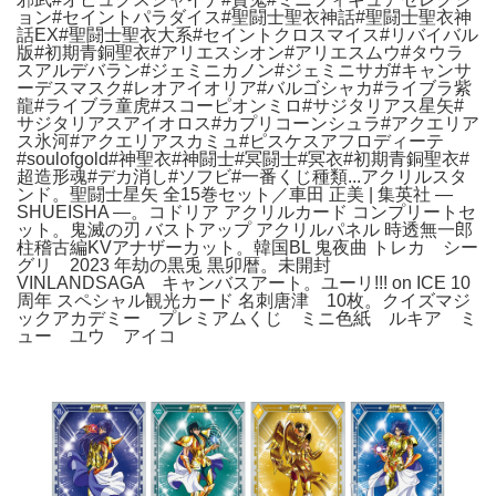
ョン#セイントパラダイス#聖闘士聖衣神話#聖闘士聖衣神
話EX#聖闘士聖衣大系#セイントクロスマイス#リバイバル
版#初期青銅聖衣#アリエスシオン#アリエスムウ#タウラ
スアルデバラン#ジェミニカノン#ジェミニサガ#キャンサ
ーデスマスク#レオアイオリア#バルゴシャカ#ライブラ紫
龍#ライブラ童虎#スコーピオンミロ#サジタリアス星矢#
サジタリアスアイオロス#カプリコーンシュラ#アクエリア
ス氷河#アクエリアスカミュ#ピスケスアフロディーテ
#soulofgold#神聖衣#神闘士#冥闘士#冥衣#初期青銅聖衣#
超造形魂#デカ消し#ソフビ#一番くじ種類...アクリルスタ
ンド。聖闘士星矢 全15巻セット／車田 正美 | 集英社 ―
SHUEISHA ―。コドリア アクリルカード コンプリートセ
ット。鬼滅の刃 バストアップ アクリルパネル 時透無一郎
柱稽古編KVアナザーカット。韓国BL 鬼夜曲 トレカ シー
グリ 2023 年劫の黒兎 黒卯暦。未開封
VINLANDSAGA キャンバスアート。ユーリ!!! on ICE 10
周年 スペシャル観光カード 名刺唐津 10枚。クイズマジ
ックアカデミー プレミアムくじ ミニ色紙 ルキア ミ
ュー ユウ アイコ