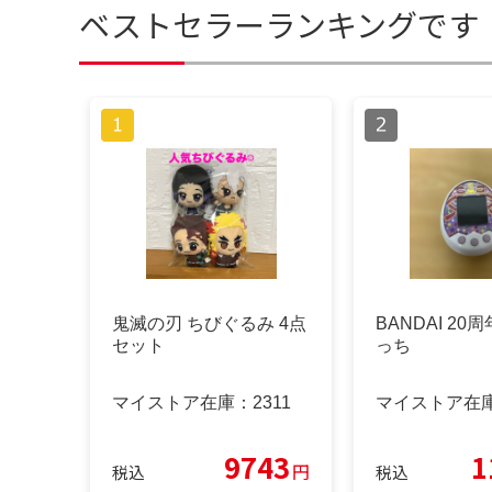
ベストセラーランキングです
鬼滅の刃 ちびぐるみ 4点
BANDAI 20
セット
っち
マイストア在庫：
2311
マイストア在
9743
1
円
税込
税込