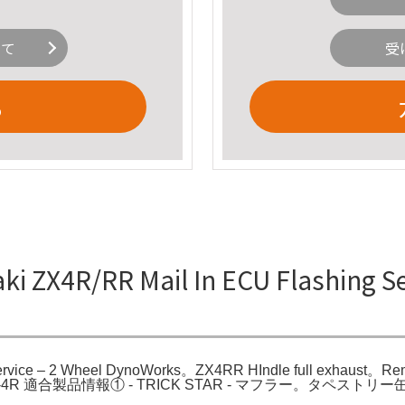
いて
受
る
4R/RR Mail In ECU Flashing Ser
rvice – 2 Wheel DynoWorks。ZX4RR HIndle full exhaust。Rem
 Ninja ZX-4R 適合製品情報① - TRICK STAR - マフラ