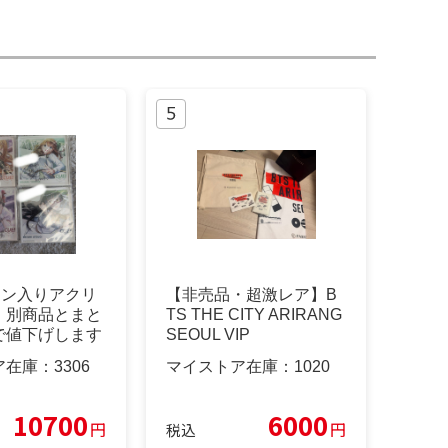
サイン入りアクリ
【非売品・超激レア】B
 別商品とまと
TS THE CITY ARIRANG
で値下げします
SEOUL VIP
ア在庫：
3306
マイストア在庫：
1020
10700
6000
円
円
税込