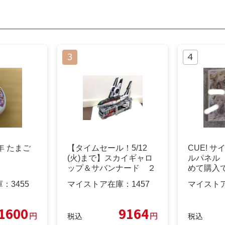
周年 たまご
【タイムセール！5/12
CUE! 
(火)まで】スカイギャロ
ルパネル
ップ＆サバンナード ２
めて購入
体セット
庫：
3455
マイストア在庫：
1457
マイスト
1600
9164
円
円
税込
税込