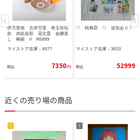
伊万里焼 古伊万里 奇玉珍玩
♡ 特典㉛ ♡ 追加あり！
款 赤絵金彩 花文皿 金継直
し 桐箱 V R5889
マイストア在庫：
4077
マイストア在庫：
3633
7350
52999
税込
円
税込
円
近くの売り場の商品