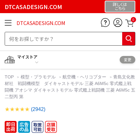
詳しくは
DTCASADESIGN.COM
こちら
0
DTCASADESIGN.COM
マイストア
変更
TOP
模型・プラモデル
航空機・ヘリコプター
青島文化教
材社 戦闘機模型 ダイキャストモデル 三菱 A6M5c 零式艦上戦
闘機 アオシマ ダイキャストモデル 零式艦上戦闘機 三菱 A6M5c 五
二型丙 第
(2942)