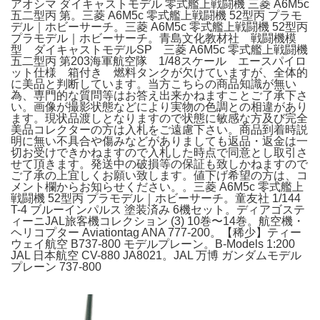
アオシマ ダイキャストモデル 零式艦上戦闘機 三菱 A6M5c
五二型丙 第。三菱 A6M5c 零式艦上戦闘機 52型丙 プラモ
デル｜ホビーサーチ。三菱 A6M5c 零式艦上戦闘機 52型丙
プラモデル｜ホビーサーチ。青島文化教材社 戦闘機模
型 ダイキャストモデルSP 三菱 A6M5c 零式艦上戦闘機
五二型丙 第203海軍航空隊 1/48スケール エースパイロ
ット仕様 箱付き 燃料タンクが欠けていますが、全体的
に美品と判断しています。当方こちらの商品知識が無い
為、専門的な質問等はお答え出来かねますことご了承下さ
い。画像が撮影状態などにより実物の色調との相違があり
ます。現状品渡しとなりますので状態に敏感な方及び完全
美品コレクターの方は入札をご遠慮下さい。商品到着時説
明に無い不具合や傷みなどがありましても返品・返金は一
切お受けできかねますので入札した時点で同意とし取引さ
せて頂きます。発送中の破損等の保証も致しかねますので
ご了承の上宜しくお願い致します。値下げ希望の方は、コ
メント欄からお知らせください。。三菱 A6M5c 零式艦上
戦闘機 52型丙 プラモデル｜ホビーサーチ。童友社 1/144
T-4 ブルーインパルス 塗装済み 6機セット。ディアゴステ
ィーニJAL旅客機コレクション (3) 10巻〜14巻。航空機・
ヘリコプター Aviationtag ANA 777-200。【稀少】ティー
ウェイ航空 B737-800 モデルプレーン。B-Models 1:200
JAL 日本航空 CV-880 JA8021。JAL 万博 ガンダムモデル
プレーン 737-800