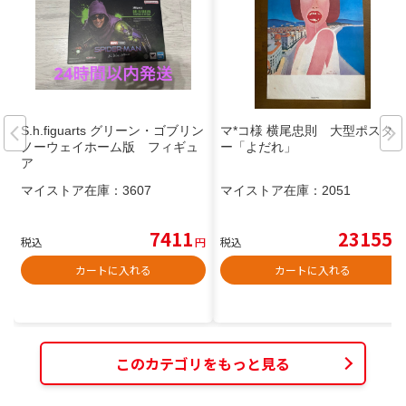
S.h.figuarts グリーン・ゴブリン
マ*コ様 横尾忠則 大型ポスタ
ノーウェイホーム版 フィギュ
ー「よだれ」
ア
マイストア在庫：
3607
マイストア在庫：
2051
7411
23155
税込
円
税込
円
カートに入れる
カートに入れる
このカテゴリをもっと見る