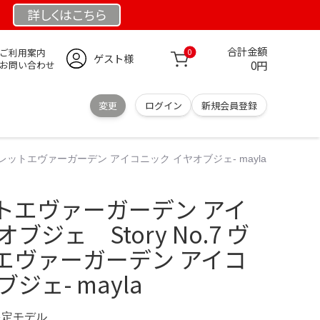
詳しくは
こちら
合計金額
ご利用案内
0
ゲスト様
0円
お問い合わせ
変更
ログイン
新規会員登録
レットエヴァーガーデン アイコニック イヤオブジェ- mayla
トエヴァーガーデン アイ
ブジェ Story No.7 ヴ
エヴァーガーデン アイコ
ジェ- mayla
 限定モデル