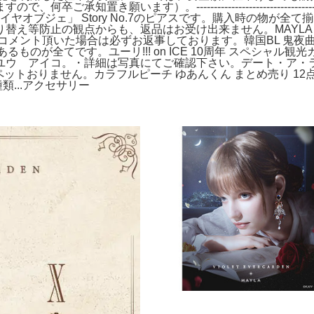
）。----------------------------------------------
イヤオブジェ」 Story No.7のピアスです。購入時の物が
替え等防止の観点からも、返品はお受け出来ません。MAYLA
メント頂いた場合は必ずお返事しております。韓国BL 鬼夜曲 
あるものが全てです。ユーリ!!! on ICE 10周年 スペシャル
 アイコ。・詳細は写真にてご確認下さい。デート・ア・ライブ 
ペットおりません。カラフルピーチ ゆあんくん まとめ売り 12点
類...アクセサリー