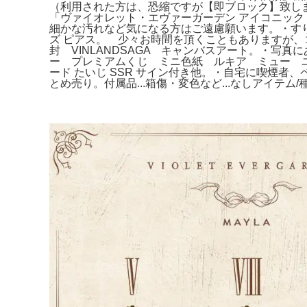
（利用された方は、恐縮ですが【即ブロック】致しますので、何卒ご承知置き願います
「ヴァイオレット・エヴァーガーデン アイコニック 
細かな汚れなど気になる方はご遠慮願います。・すり
ズ ピアス。 少々お時間を頂くこともありますが、コ
封 VINLANDSAGA キャンバスアート。・写真に
ー プレミアムくじ ミニ色紙 ルキア ミュー ユウ
ード たいじ SSR サイン付き他。・自宅に喫煙者、
とめ売り。付属品...箱傷・変色など...なしアイテム/種