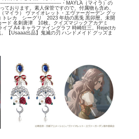
---------------------------・MAYLA（マイラ）の
全て揃っております。素人保管ですので、付属物も含め、
（マイラ） ヴァイオレット・エヴァーガーデン グッ
トレカ シーグリ 2023 年劫の黒兎 黒卯暦。未開
観光カード 名刺唐津 10枚。クイズマジックアカデミ
A4 キャラファイングラフ 時崎狂三。Rejectカ
。【Usaaa出品】鬼滅の刃 ハンドメイド グッズま