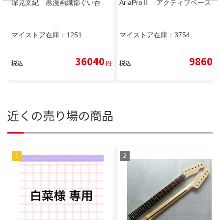
深見文紀 黒漫画織部ぐい呑
AriaProⅡ アクティブベース
マイストア在庫：
1251
マイストア在庫：
3754
36040
9860
税込
円
税込
円
近くの売り場の商品