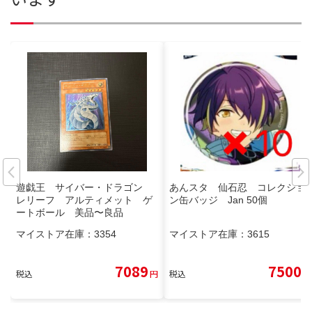
遊戯王 サイバー・ドラゴン
あんスタ 仙石忍 コレクショ
レリーフ アルティメット ゲ
ン缶バッジ Jan 50個
ートボール 美品〜良品
マイストア在庫：
3354
マイストア在庫：
3615
7089
7500
税込
円
税込
円