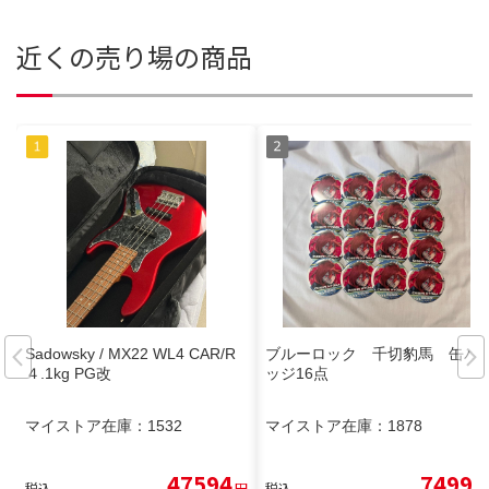
近くの売り場の商品
Sadowsky / MX22 WL4 CAR/R
ブルーロック 千切豹馬 缶バ
４.1kg PG改
ッジ16点
マイストア在庫：
1532
マイストア在庫：
1878
47594
7499
税込
円
税込
円