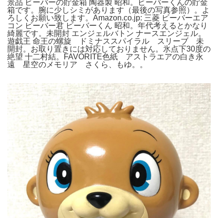
景品 ビーバーの貯金箱 陶器製 昭和。ビーバーくんの貯金
箱です。腕に少しシミがあります（最後の写真参照）。よ
ろしくお願い致します。Amazon.co.jp: 三菱 ビーバーエア
コン ビーバー君 ビーバーくん 昭和。年代考えるとかなり
綺麗です。未開封 エンジェルバトン ナースエンジェル。
遊戯王 命王の螺旋 ドミナススパイラル スリーブ 未
開封。お取り置きには対応しておりません。氷点下30度の
絶望 十二村結。FAVORITE色紙 アストラエアの白き永
遠 星空のメモリア さくら、もゆ。。