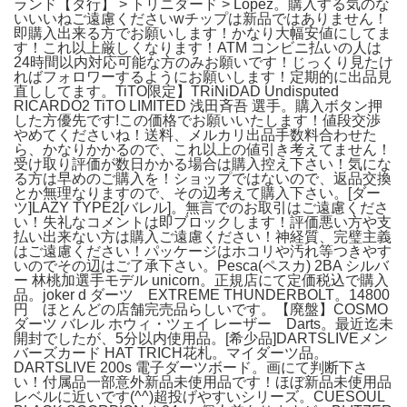
ランド【タ行】 > トリニダード > Lopez。購入する気のな
いいいねご遠慮くださいwチップは新品ではありません！
即購入出来る方でお願いします！かなり大幅安値にしてま
す！これ以上厳しくなります！ATM コンビニ払いの人は
24時間以内対応可能な方のみお願いです！じっくり見たけ
ればフォロワーするようにお願いします！定期的に出品見
直ししてます。TiTO限定】TRiNiDAD Undisputed
RICARDO2 TiTO LIMITED 浅田斉吾 選手。購入ボタン押
した方優先です!この価格でお願いいたします！値段交渉
やめてくださいね！送料、メルカリ出品手数料合わせた
ら、かなりかかるので、これ以上の値引き考えてません！
受け取り評価が数日かかる場合は購入控え下さい！気にな
る方は早めのご購入を！ショップではないので、返品交換
とか無理なりますので、その辺考えて購入下さい。[ダー
ツ]LAZY TYPE2[バレル]。無言でのお取引はご遠慮くださ
い！失礼なコメントは即ブロックします！評価悪い方や支
払い出来ない方は購入ご遠慮ください！神経質、完璧主義
はご遠慮ください！パッケージはホコリや汚れ等つきやす
いのでその辺はご了承下さい。Pesca(ペスカ) 2BA シルバ
ー 林桃加選手モデル unicorn。正規店にて定価税込で購入
品。joker d ダーツ EXTREME THUNDERBOLT。14800
円 ほとんどの店舗完売品らしいです。【廃盤】COSMO
ダーツ バレル ホウィ・ツェイ レーザー Darts。最近迄未
開封でしたが、5分以内使用品。[希少品]DARTSLIVEメン
バーズカード HAT TRICH花札。マイダーツ品。
DARTSLIVE 200s 電子ダーツボード。画にて判断下さ
い！付属品一部意外新品未使用品です！ほぼ新品未使用品
レベルに近いです(^^)超投げやすいシリーズ。CUESOUL