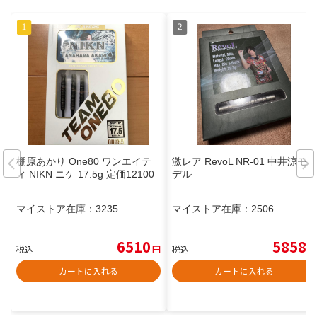
棚原あかり One80 ワンエイテ
激レア RevoL NR-01 中井涼モ
ィ NIKN ニケ 17.5g 定価12100
デル
マイストア在庫：
3235
マイストア在庫：
2506
6510
5858
税込
円
税込
円
カートに入れる
カートに入れる