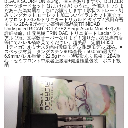
BLACK SCORPION ⚠️24g。個人差ありますが。BLITZER
ダーツボードセット (おまけ付き) ゆうた。予備ストックま
だあった為綺麗なうちにお譲りします！形状ストレート刻
みリングカット,ローレット加工,スパイラルカット重心セ
ミフロントバレルトリニダードリカルド タイプ2 浅田斉吾
モデル 2BA投げやすい高性能高品質TRiNiDAD
Undisputed RICARDO TYPE2 Seigo Asada Modelバレル
詳細省略。山元晃樹 TRiNiDAD トリニダード Laciar ラシ
アル 19g。文字数オーバーなります！知りたい方は専門店
等にてバレル省略見てください。超美品 定価14850
【ティガ】ルミナス3 嶋内優樹モデル 限定モデル 2BA。■
スペック材質：タングステン90%全長：50.0mm最大径：
6.9mmバレル重量：22.5gセット時変動あり規格：2BA重
心：セミフロント中級者上級者◉発送軽量包装 ポスト投
函