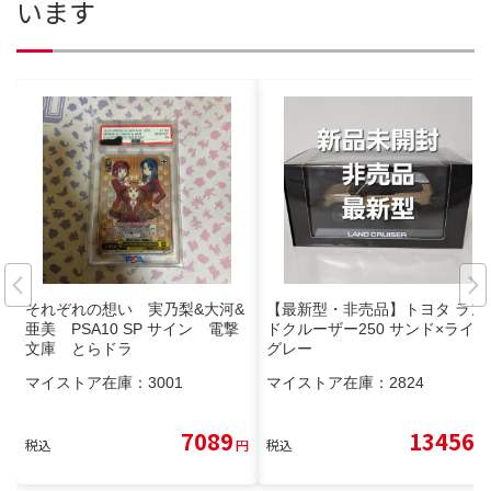
います
それぞれの想い 実乃梨&大河&
【最新型・非売品】トヨタ ラン
亜美 PSA10 SP サイン 電撃
ドクルーザー250 サンド×ライト
文庫 とらドラ
グレー
マイストア在庫：
3001
マイストア在庫：
2824
7089
13456
税込
円
税込
円