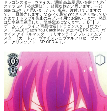
ドラゴンスター | ヴァイス。通販 高島屋 思いを継ぐもの
ステフ SP 【公式通販】。綺麗な物だと思います。一部
psaに出そうと思いましたが、現在、片付けていますの
で、一旦販売します。なるべく最安値でさくさく売ってい
きます！トラブル防止の為プレイ用でお願いします。発送
は防水処理処理した、簡単発送になります。。BT】ノー
ゲーム・ノーライフ 商品検索 | ドラゴンスター | ヴァイ
ス。PSA10 “Catch You Catch Me\" 木之本桜 PR BCF。ヴ
ァイス アイドルマスター ミリオンライブ プレミアムブー
スター 1カートン。ヴァイスシュヴァルツロゼ ヴァイ
ス アリスソフト SR OFR 4コン