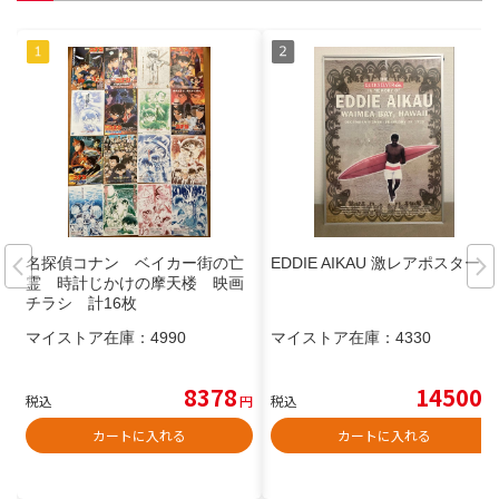
名探偵コナン ベイカー街の亡
EDDIE AIKAU 激レアポスター
霊 時計じかけの摩天楼 映画
チラシ 計16枚
マイストア在庫：
4990
マイストア在庫：
4330
8378
14500
税込
円
税込
円
カートに入れる
カートに入れる