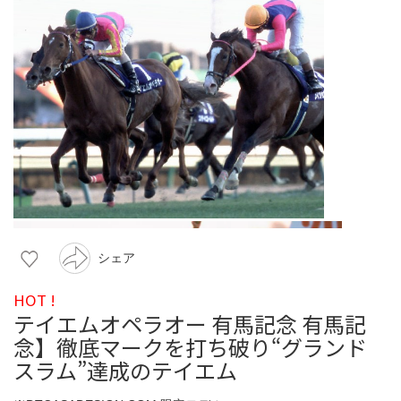
シェア
HOT !
テイエムオペラオー 有馬記念 有馬記
念】徹底マークを打ち破り“グランド
スラム”達成のテイエム