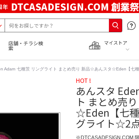
DTCASADESIGN.COM 創業祭
周年
マイストア
店舗・チラシ検
索
en Adam 七種茨 リングライト まとめ売り 新品☆あんスタ☆Eden【
HOT !
あんスタ Ede
ト まとめ売り
☆Eden【七
グライト☆2
※DTCASADESIGN.COM