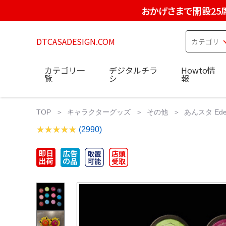
おかげさまで開設25
DTCASADESIGN.COM
カテゴリ一
デジタルチラ
Howto情
覧
シ
報
TOP
キャラクターグッズ
その他
あんスタ Ed
(2990)