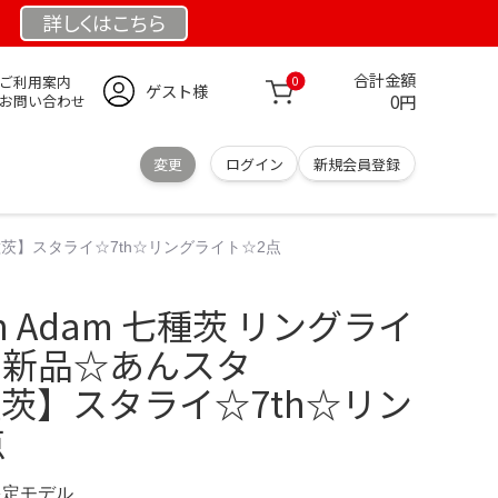
詳しくは
こちら
合計金額
ご利用案内
0
ゲスト様
0円
お問い合わせ
変更
ログイン
新規会員登録
七種茨】スタライ☆7th☆リングライト☆2点
n Adam 七種茨 リングライ
 新品☆あんスタ
種茨】スタライ☆7th☆リン
点
 限定モデル