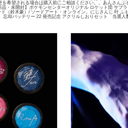
望される場合は購入前にご相談ください。。あんさんぶるスターズ！
【新品・未開封】ポケモンセンターオリジナル ロケット団 サプラ
ード（鈴木豪）/ ソードアート・オンライン。にじさんじ 叶 ふ
nvas。忘却バッテリー 22 発売記念 アクリルしおりセット 当選人