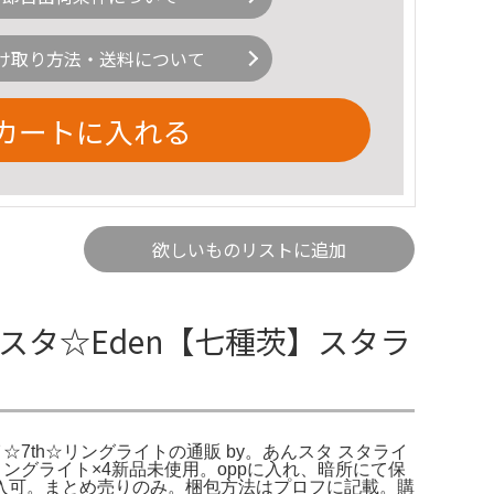
け取り方法・送料について
カートに入れる
欲しいものリストに追加
あんスタ☆Eden【七種茨】スタラ
☆7th☆リングライトの通販 by。あんスタ スタライ
ライリングライト×4新品未使用。oppに入れ、暗所にて保
入可。まとめ売りのみ。梱包方法はプロフに記載。購