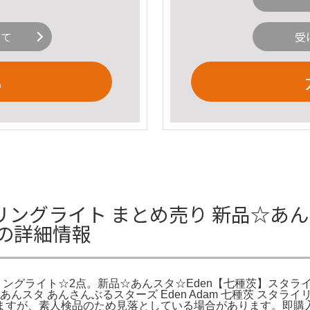
いて
受
る
種茨 リングライト まとめ売り 新品☆
点の詳細情報
リングライト☆2点。新品☆あんスタ☆Eden【七種茨】スタライ
マ。あんスタ あんさんぶるスターズ Eden Adam 七種茨 スタ
ますが、素人検品のため見落としている場合があります。即購