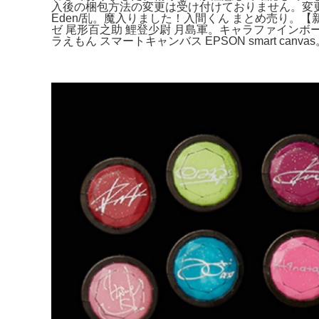
入後の梱包方法の変更は受け付けておりません。変更を希
Eden/乱。魔入りました！入間くん まとめ売り。
ゼ 尾形百之助 鯉登少尉 月島軍。キャラファインボ
ラえもん スマートキャンバス EPSON smart ca